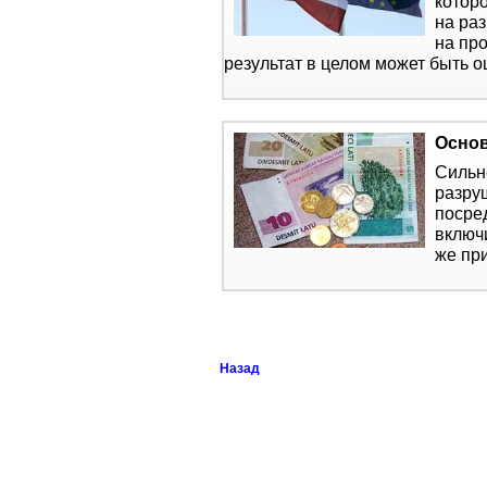
котор
на ра
на пр
результат в целом может быть о
Основ
Сильн
разру
посре
включ
же при
Назад