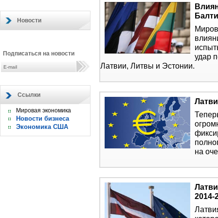
Влиян
Балт
Новости
Миров
влиян
испыты
Подписаться на новости
удар 
Латвии, Литвы и Эстонии.
Ссылки
Латви
Мировая экономика
Теперь
Новости бизнеса
огром
Экономика США
фикси
полно
на оч
Латви
2014-2
Латвия