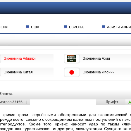
ССИЯ
США
ЕВРОПА
АЗИЯ И АФРИ
Экономика Африки
Экономика Азии
Экономика Китая
Экономика Японии
Египта
Шрифт
A
мотров
23155
- |
й кризис грозит серьёзными обострениями для экономической 
прежде всего, связано с сокращением валютных поступлений от экс
тепродуктов. Кроме того, кризис наносит удар по таким клю
оходов как туристическая индустрия, эксплуатация Суэцкого кан