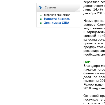
вероятнее все
достаточном 
Ссылки
лишь 14,4% 
декабря 2010 
Мировая экономика
Новости бизнеса
Несмотря на 
Экономика США
активов бан
задолженност
и отрицатель
валовой при
качества ссу
проявлятьс
предприятия
резервиров
необходимым 
ПИИ
Благодаря ме
начался стр
финансовому 
долл. по сра
половины 201
Резкое паден
2010 году он
Основной при
поступают в 
от кризиса. 