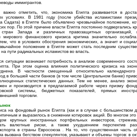
еводы иммигрантов.
 важно отметить, что, экономика Египта развивается в доста
их условиях. В 1981 году (после убийства исламистами прези
а Садата) в Египте было объявлено чрезвычайное положение, ко
сих пор. По этой причине власти Египта постоянно подвергались к
 стран Запада и различных правозащитных организаций,
м мирового финансового кризиса критика значительно ослабла
тем, что в условиях обострения экономических, а значит и социа
звычайное положение в Египте может стать последним существ
 на пути радикальных исламистов во власть.
я ситуации возникает потребность в анализе современного сост
ипта. При этом оценка влияния политического кризиса на экон
уднена. В частности смещенный относительно календарного
од в большей части банков (в том числе Центральном банке) приво
олноценных статистических данных. Тем не менее, анализ экон
жен и производится в предлагаемой работе через призму фонд
ковской системы, бюджетных показателей, прямых иностр
 внешней торговли.
ынок
иса на фондовый рынок Египта (как и в случае с большинством д
типичным и выразилось в снижении котировок акций. Во многом это
дом крупных иностранных портфельных инвесторов, стремив
ать валютные риски, а также ухудшением перспектив раз
экспорта в страны Евросоюза . На то, что существенная часть о
а вызвана бегством спекулянтов, указывают и объемы торгов: в ок