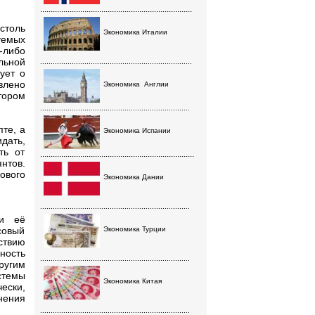
........................................................................
столь
Экономика Италии
уемых
-либо
льной
........................................................................
ует о
влено
Экономика
Англии
тором
.......................................................................
те, а
Экономика Испании
дать,
ть от
.........................................................................
тов.
ового
Экономика Дании
.......................................................................
ми её
совый
Экономика Турции
ствию
ность
.......................................................................
ругим
стемы
Экономика Китая
ески,
нения
.......................................................................