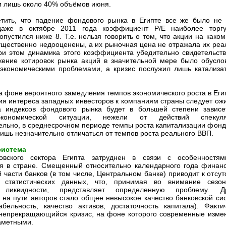
и лишь около 40% объёмов июня.
тить, что падение фондового рынка в Египте все же было не 
даже в октябре 2011 года коэффициент P/E наиболее торг
пустился ниже 8. Т.е. нельзя говорить о том, что акции на каком
ущественно недооценены, а их рыночная цена не отражала их реа
ри этом динамика этого коэффициента убедительно свидетельств
жение котировок рынка акций в значительной мере было обусло
экономическими проблемами, а кризис послужил лишь катализа
а фоне вероятного замедления темпов экономического роста в Егип
ия интереса западных инвесторов к компаниям страны следует ожи
а индексов фондового рынка будет в большей степени зависе
кономической ситуации, нежели от действий спекулян
льно, в среднесрочном периоде темпы роста капитализации фонд
лишь незначительно отличаться от темпов роста реального ВВП.
система
овского сектора Египта затруднен в связи с особенностя
я в стране. Смещенный относительно календарного года финан
 части банков (в том числе, Центральном банке) приводит к отсут
 статистических данных, что, принимая во внимание сезон
й ликвидности, представляет определенную проблему. Д
 на пути авторов стало общее невысокое качество банковской си
абельность, качество активов, достаточность капитала). Фактич
непрекращающийся кризис, на фоне которого современные изме
аметными.