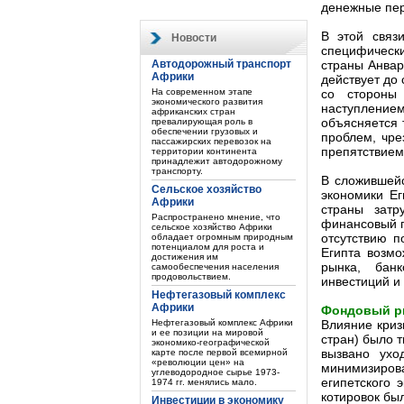
денежные пер
В этой связи
Новости
специфическ
Автодорожный транспорт
страны Анвар
Африки
действует до 
На современном этапе
со стороны
экономического развития
наступление
африканских стран
объясняется 
превалирующая роль в
обеспечении грузовых и
проблем, чре
пассажирских перевозок на
препятствием
территории континента
принадлежит автодорожному
транспорту.
В сложившейс
Сельское хозяйство
экономики Ег
Африки
страны затр
Распространено мнение, что
финансовый г
сельское хозяйство Африки
отсутствию п
обладает огромным природным
потенциалом для роста и
Египта возмо
достижения им
рынка, бан
самообеспечения населения
продовольствием.
инвестиций и
Нефтегазовый комплекс
Африки
Фондовый р
Нефтегазовый комплекс Африки
Влияние криз
и ее позиции на мировой
стран) было 
экономико-географической
вызвано ухо
карте после первой всемирной
«революции цен» на
минимизиров
углеводородное сырье 1973-
египетского 
1974 гг. менялись мало.
котировок был
Инвестиции в экономику