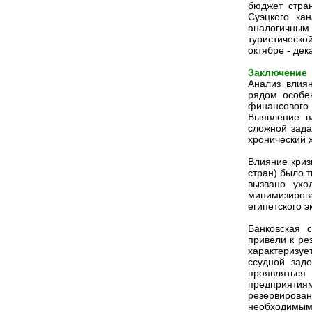
бюджет стра
Суэцкого ка
аналогичным 
туристическо
октябре - дека
Заключение
Анализ влиян
рядом особе
финансового
Выявление в
сложной зада
хронический 
Влияние криз
стран) было 
вызвано ухо
минимизиров
египетского э
Банковская 
привели к ре
характеризуе
ссудной зад
проявлятьс
предприятия
резервиров
необходимым 