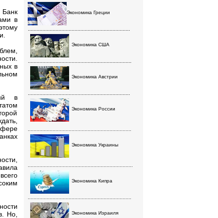
 Банк
Экономика Греции
ами в
этому
......................................................................
и.
Экономика США
блем,
ости.
.......................................................................
ных в
льном
Экономика Австрии
......................................................................
ций в
татом
Экономика России
торой
дать,
сфере
.......................................................................
анках
Экономика Украины
ости,
........................................................................
авила
всего
Экономика Кипра
соким
.......................................................................
ности
. Но,
Экономика Израиля