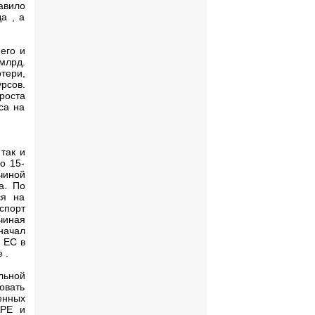
авило
а , а
его и
млрд.
тери,
рсов.
роста
са на
так и
о 15-
чиной
а. По
ся на
спорт
чиная
начал
 ЕС в
 .
льной
овать
енных
АРЕ и