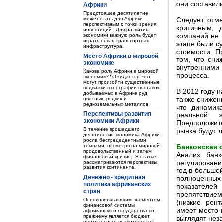
они составил
Африки
Предстоящее десятилетие
может стать для Африки
Следует отме
перспективным с точки зрения
критичным, 
инвестиций. Для развития
компаний не о
экономики важную роль будет
играть новая транспортная
этапе были с
инфраструктура.
стоимости. П
Место Африки в мировой
том, что сни
экономике
внутренними 
Какова роль Африки в мировой
процесса.
экономике? Ожидается, что
могут произойти существенные
подвижки в географии поставок
В 2012 году н
добываемых в Африке руд
также снижен
цветных, редких и
редкоземельных металлов.
что динамик
Перспективы развития
реальной э
экономики Африки
Предположите
В течение прошедшего
рынка будут 
десятилетия экономика Африки
росла беспрецедентными
темпами, несмотря на мировой
Банковская 
продовольственный и затем
Анализ банк
финансовый кризис. В статье
регулировани
рассматриваются перспективы
развития континента.
год в большей
Денежно - кредитная
полноценных
политика африканских
показателе
стран
препятствием
Основополагающим элементом
(низкие рент
финансовой системы
имеет место 
африканского государства по-
прежнему является бюджет
выглядят нез
центрального правительства.