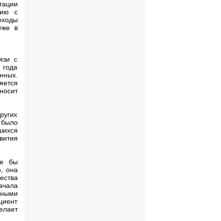
тации
нию с
оходы
уже в
язи с
 года
нных.
яется
носит
ругих
 было
шихся
вития
ые бы
, она
ества
ачала
нными
циент
елает