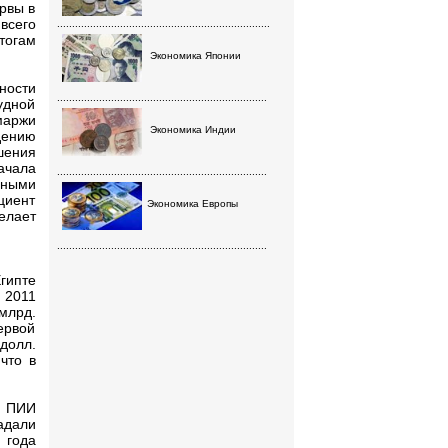
рвы в
всего
.......................................................................
тогам
Экономика Японии
ности
......................................................................
удной
маржи
Экономика Индии
дению
шения
ачала
......................................................................
нными
циент
Экономика Европы
елает
......................................................................
гипте
 2011
млрд.
ервой
долл.
что в
% ПИИ
адали
 года