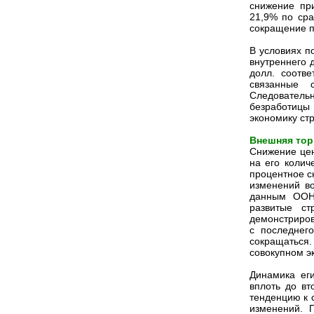
снижение пр
21,9% по ср
сокращение п
В условиях п
внутреннего 
долл. соотве
связанные 
Следовательн
безработицы 
экономику ст
Внешняя тор
Снижение цен 
на его колич
процентное с
изменений в
данным ООН,
развитые ст
демонстриров
с последнего
сокращаться.
совокупном эк
Динамика еги
вплоть до вт
тенденцию к 
изменений. 