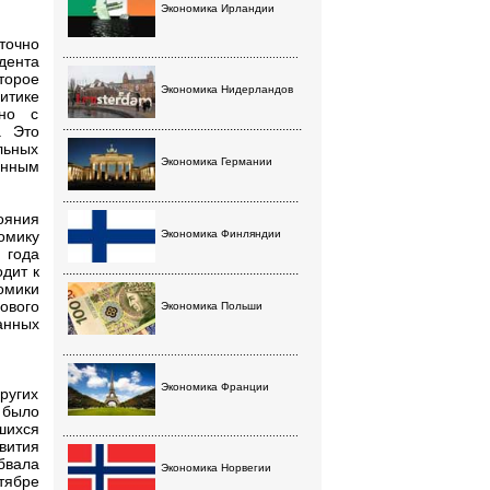
Экономика Ирландии
точно
........................................................................
дента
торое
Экономика Нидерландов
ритике
 но с
.........................................................................
. Это
льных
Экономика Германии
енным
........................................................................
ояния
омику
Экономика Финляндии
 года
дит к
........................................................................
омики
ового
Экономика Польши
анных
........................................................................
Экономика Франции
ругих
 было
шихся
........................................................................
вития
бвала
Экономика Норвегии
тябре