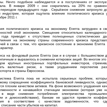
ны. Нечто подобное наблюдается и в поступлениях от эксплуа
нала. В январе 2009 г. они сократились на 20% по сравне
периодом предыдущего года . Серьёзное снижение затронуло д
й индустрии, которая ощутила влияние политического кризиса 
бре 2011 г.
ия политического кризиса на экономику Египта затруднен в св
нностей этой экономики. Смещение относительно календарного
 года приводит к отсутствию полноценных статистических да
лияния на экономику страны современного кризиса представл
чей в связи с тем, что кризисное состояние в экономике Египта 
характер.
иса на фондовый рынок Египта (как и в случае с большинством д
типичным и выразилось в снижении котировок акций. Во многом это
дом крупных иностранных портфельных инвесторов, стремив
ать валютные риски, а также ухудшением перспектив раз
кспорта в страны Евросоюза.
система Египта пока не испытала серьезных проблем, котор
зкому сокращению коэффициента банковской ликвидности, однако
тся плохим качеством активов. На фоне возможного ухудшения кач
олженности и начавшейся стагнации экономики (которая уже н
я в виде снижения потребления электричества промышле
ми и домохозяйствами), банкам не удастся привести коэффи
ания в соответствие с качеством задолженности, что сд
списание части убытков на капитал.