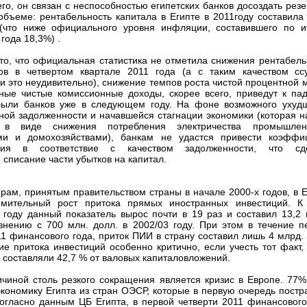
го, он связан с неспособностью египетских банков досоздать резе
объеме: рентабельность капитала в Египте в 2011году составила 
(что ниже официального уровня инфляции, составившего по и
года 18,3%) .
то, что официальная статистика не отметила снижения рентабель
ков в четвертом квартале 2011 года (а с таким качеством сс
и это неудивительно), снижение темпов роста чистой процентной 
ные чистые комиссионные доходы, скорее всего, приведут к па
были банков уже в следующем году. На фоне возможного ухуд
дной задолженности и начавшейся стагнации экономики (которая н
я в виде снижения потребления электричества промышле
ми и домохозяйствами), банкам не удастся привести коэффи
ания в соответствие с качеством задолженности, что сд
списание части убытков на капитал.
рам, принятым правительством страны в начале 2000-х годов, в Е
емительный рост притока прямых иностранных инвестиций. К
году данный показатель вырос почти в 19 раз и составил 13,2 
внению с 700 млн. долл. в 2002/03 году. При этом в течение п
1 финансового года, приток ПИИ в страну составил лишь 4 млрд. 
ие притока инвестиций особенно критично, если учесть тот факт, 
и составляли 42,7 % от валовых капиталовложений.
чиной столь резкого сокращения является кризис в Европе. 77
экономику Египта из стран ОЭСР, которые в первую очередь постр
Согласно данным ЦБ Египта, в первой четверти 2011 финансового