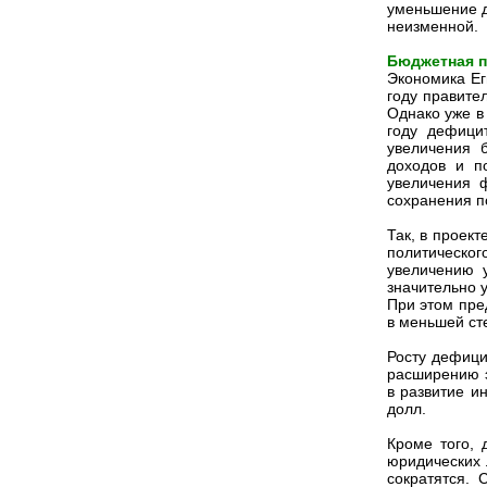
уменьшение д
неизменной.
Бюджетная п
Экономика Ег
году правите
Однако уже в
году дефици
увеличения 
доходов и п
увеличения 
сохранения п
Так, в проек
политическо
увеличению 
значительно 
При этом пре
в меньшей ст
Росту дефици
расширению э
в развитие и
долл.
Кроме того, 
юридических 
сократятся.