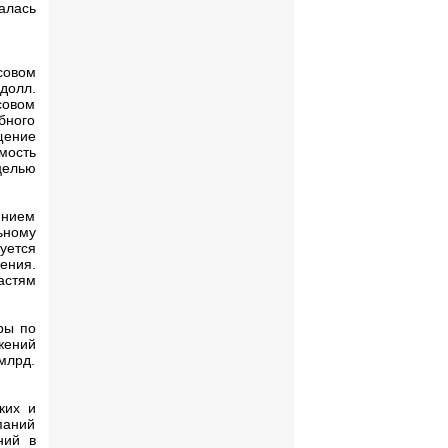
алась
совом
долл.
совом
бного
щение
мость
целью
янием
ьному
уется
ения.
астям
ры по
жений
млрд.
ких и
паний
ний в