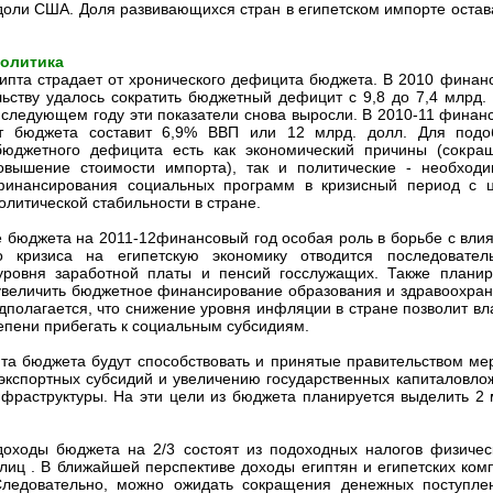
оли США. Доля развивающихся стран в египетском импорте остав
олитика
ипта страдает от хронического дефицита бюджета. В 2010 финан
льству удалось сократить бюджетный дефицит с 9,8 до 7,4 млрд. 
 следующем году эти показатели снова выросли. В 2010-11 финан
т бюджета составит 6,9% ВВП или 12 млрд. долл. Для подо
бюджетного дефицита есть как экономический причины (сокра
овышение стоимости импорта), так и политические - необходи
финансирования социальных программ в кризисный период с 
олитической стабильности в стране.
те бюджета на 2011-12финансовый год особая роль в борьбе с вли
го кризиса на египетскую экономику отводится последовател
уровня заработной платы и пенсий госслужащих. Также планир
увеличить бюджетное финансирование образования и здравоохран
дполагается, что снижение уровня инфляции в стране позволит вл
епени прибегать к социальным субсидиям.
та бюджета будут способствовать и принятые правительством ме
кспортных субсидий и увеличению государственных капиталовло
нфраструктуры. На эти цели из бюджета планируется выделить 2 
доходы бюджета на 2/3 состоят из подоходных налогов физичес
лиц . В ближайшей перспективе доходы египтян и египетских ком
 Следовательно, можно ожидать сокращения денежных поступле