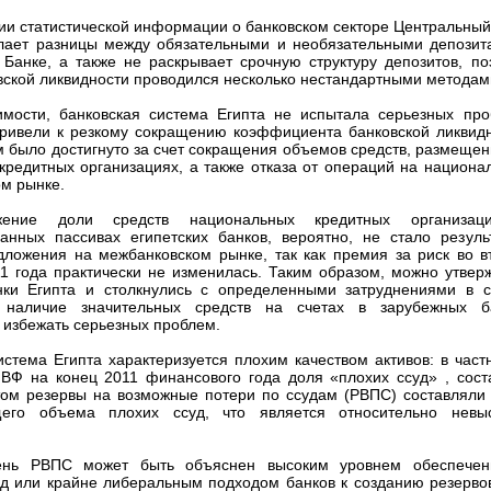
ии статистической информации о банковском секторе Центральный
лает разницы между обязательными и необязательными депозит
Банке, а также не раскрывает срочную структуру депозитов, по
вской ликвидности проводился несколько нестандартными методам
мости, банковская система Египта не испытала серьезных про
ривели к резкому сокращению коэффициента банковской ликвидн
м было достигнуто за счет сокращения объемов средств, размещен
кредитных организациях, а также отказа от операций на национа
м рынке.
жение доли средств национальных кредитных организа
анных пассивах египетских банков, вероятно, не стало резуль
дложения на межбанковском рынке, так как премия за риск во в
1 года практически не изменилась. Таким образом, можно утверж
анки Египта и столкнулись с определенными затруднениями в 
, наличие значительных средств на счетах в зарубежных б
 избежать серьезных проблем.
истема Египта характеризуется плохим качеством активов: в частн
Ф на конец 2011 финансового года доля «плохих ссуд» , сост
том резервы на возможные потери по ссудам (РВПС) составляли 
го объема плохих ссуд, что является относительно невы
ень РВПС может быть объяснен высоким уровнем обеспечен
д или крайне либеральным подходом банков к созданию резервов