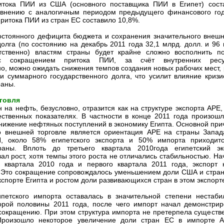
итока ПИИ из США (основного поставщика ПИИ в Египет) сост
авнению с аналогичным периодом предыдущего финансового год
ритока ПИИ из стран ЕС составило 10,8%.
остоянного дефицита бюджета и сохранения значительного внешн
долга (по состоянию на декабрь 2011 года 32,1 млрд. долл. и 96 
тственно) властям страны будет крайне сложно восполнить по
с сокращением притока ПИИ, за счёт внутренних ресу
о, можно ожидать снижения темпов создания новых рабочих мест, 
и суммарного государственного долга, что усилит влияние кризи
раны.
говля
на нефть, безусловно, отразится как на структуре экспорта АРЕ, 
ественных показателях. В частности в конце 2011 года произошл
нижение нефтяных поступлений в экономику Египта. Основной при
о внешней торговле является ориентация АРЕ на страны Запад
 около 58% египетского экспорта и 50% импорта приходит
раны. Вплоть до третьего квартала 2010года египетский эк
ал рост, хотя темпы этого роста не отличались стабильностью. На
 квартала 2010 года и первого квартала 2011 года, экспорт 
 Это сокращение сопровождалось уменьшением доли США и стран
спорте Египта и ростом доли развивающихся стран в этом экспорте
петского импорта оставалась в значительной степени нестаби
орой половины 2011 года, после чего импорт начал демонстрир
сокращению. При этом структура импорта не претерпела существ
Произошло некоторое увеличение доли стран ЕС в импорте 