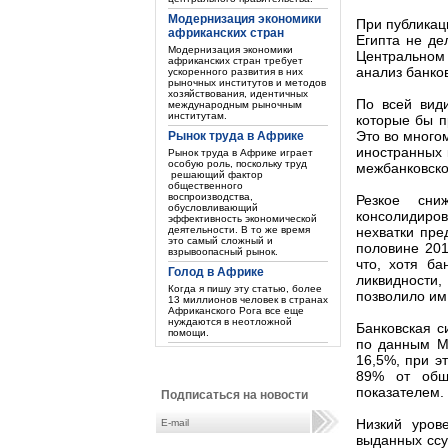
Модернизация экономики
При публикац
африканских стран
Египта не де
Модернизация экономики
Центральном 
африканских стран требует
анализ банко
ускоренного развития в них
рыночных институтов и методов
хозяйствования, идентичных
По всей види
международным рыночным
институтам.
которые бы п
Это во много
Рынок труда в Африке
иностранных 
Рынок труда в Африке играет
особую роль, поскольку труд
межбанковско
решающий фактор
общественного
воспроизводства,
Резкое сни
обусловливающий
консолидиров
эффективность экономической
деятельности. В то же время
нехватки пре
это самый сложный и
половине 201
взрывоопасный рынок.
что, хотя б
Голод в Африке
ликвидности
Когда я пишу эту статью, более
позволило им
13 миллионов человек в странах
Африканского Рога все еще
нуждаются в неотложной
Банковская с
помощи.
по данным МВ
16,5%, при э
89% от обще
показателем.
Подписаться на новости
Низкий уров
выданных ссу