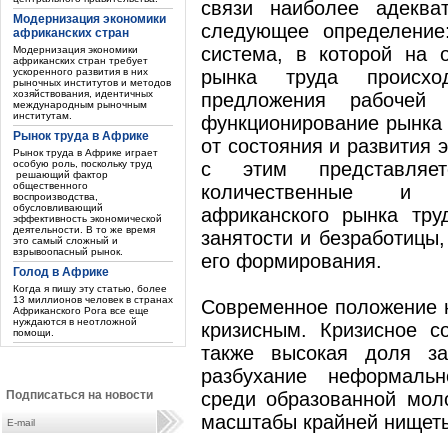
связи наиболее адеква
Модернизация экономики
следующее определение
африканских стран
система, в которой на 
Модернизация экономики
африканских стран требует
ускоренного развития в них
рынка труда происх
рыночных институтов и методов
хозяйствования, идентичных
предложения рабочей
международным рыночным
институтам.
функционирование рынка
Рынок труда в Африке
от состояния и развития 
Рынок труда в Африке играет
особую роль, поскольку труд
с этим представляет
решающий фактор
общественного
количественные и к
воспроизводства,
обусловливающий
африканского рынка тру
эффективность экономической
деятельности. В то же время
занятости и безработицы,
это самый сложный и
взрывоопасный рынок.
его формирования.
Голод в Африке
Когда я пишу эту статью, более
13 миллионов человек в странах
Современное положение н
Африканского Рога все еще
нуждаются в неотложной
кризисным. Кризисное с
помощи.
также высокая доля за
разбухание неформальн
Подписаться на новости
среди образованной мол
масштабы крайней нищеты