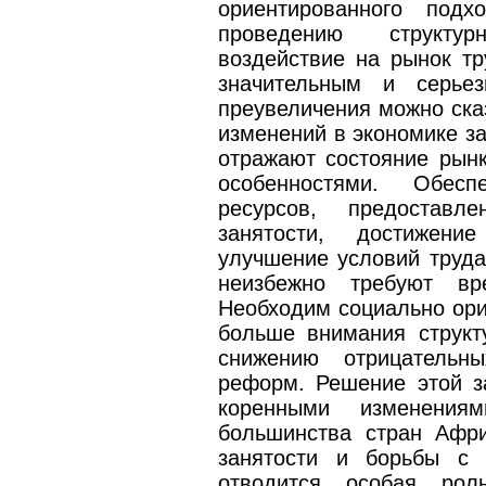
ориентированного под
проведению структу
воздействие на рынок тр
значительным и серьез
преувеличения можно сказ
изменений в экономике за
отражают состояние рын
особенностями. Обесп
ресурсов, предоставл
занятости, достижени
улучшение условий труда
неизбежно требуют вр
Необходим социально ор
больше внимания структ
снижению отрицательн
реформ. Решение этой з
коренными изменения
большинства стран Афри
занятости и борьбы с 
отводится особая рол