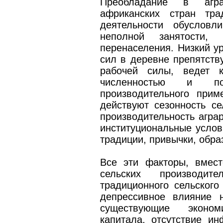
Преобладание в агра
африканских стран тра
деятельности обусловл
неполной занятости, 
перенаселения. Низкий у
сил в деревне препятств
рабочей силы, ведет 
численностью и пот
производительного при
действуют сезонность се
производительность аграр
институциональные услови
традиции, привычки, обр
Все эти факторы, вмест
сельских производит
традиционного сельского
депрессивное влияние 
существующие эконом
капитала, отсутствие ин