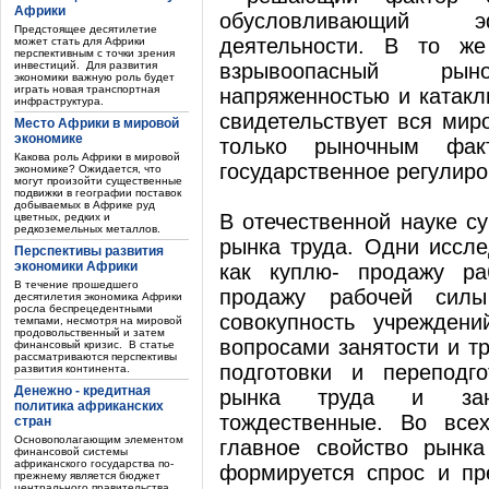
Африки
обусловливающий эф
Предстоящее десятилетие
деятельности. В то ж
может стать для Африки
перспективным с точки зрения
инвестиций. Для развития
взрывоопасный рын
экономики важную роль будет
играть новая транспортная
напряженностью и катакл
инфраструктура.
свидетельствует вся мир
Место Африки в мировой
экономике
только рыночным фак
Какова роль Африки в мировой
государственное регулиро
экономике? Ожидается, что
могут произойти существенные
подвижки в географии поставок
добываемых в Африке руд
В отечественной науке с
цветных, редких и
редкоземельных металлов.
рынка труда. Одни иссле
Перспективы развития
экономики Африки
как куплю- продажу ра
В течение прошедшего
продажу рабочей силы
десятилетия экономика Африки
росла беспрецедентными
совокупность учрежден
темпами, несмотря на мировой
продовольственный и затем
вопросами занятости и т
финансовый кризис. В статье
рассматриваются перспективы
подготовки и переподг
развития континента.
Денежно - кредитная
рынка труда и заня
политика африканских
тождественные. Во всех
стран
Основополагающим элементом
главное свойство рынка
финансовой системы
африканского государства по-
формируется спрос и пр
прежнему является бюджет
центрального правительства.