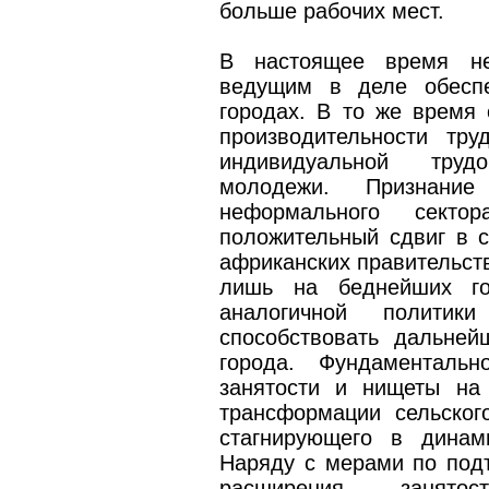
больше рабочих мест.
В настоящее время не
ведущим в деле обеспе
городах. В то же время
производительности тр
индивидуальной труд
молодежи. Признание
неформального секто
положительный сдвиг в с
африканских правительст
лишь на беднейших го
аналогичной полити
способствовать дальней
города. Фундаменталь
занятости и нищеты на 
трансформации сельског
стагнирующего в динам
Наряду с мерами по подъ
расширения занятос