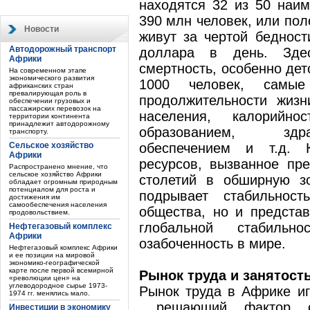
находятся 32 из 50 наим
390 млн человек, или пол
Новости
живут за чертой бедност
Автодорожный транспорт
доллара в день. Зде
Африки
смертность, особенно дет
На современном этапе
экономического развития
1000 человек, самы
африканских стран
превалирующая роль в
продолжительности жизн
обеспечении грузовых и
пассажирских перевозок на
населения, калорийно
территории континента
принадлежит автодорожному
образованием, здра
транспорту.
Сельское хозяйство
обеспечением и т.д. К
Африки
ресурсов, вызванное пр
Распространено мнение, что
сельское хозяйство Африки
столетий в обширную з
обладает огромным природным
потенциалом для роста и
подрывает стабильност
достижения им
самообеспечения населения
общества, но и представ
продовольствием.
глобальной стабиль
Нефтегазовый комплекс
Африки
озабоченность в мире.
Нефтегазовый комплекс Африки
и ее позиции на мировой
экономико-географической
карте после первой всемирной
Рынок труда и занятост
«революции цен» на
углеводородное сырье 1973-
Рынок труда в Африке иг
1974 гг. менялись мало.
решающий фактор общ
Инвестиции в экономику