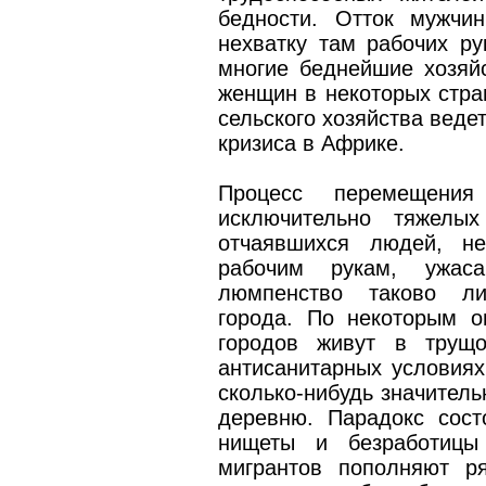
бедности. Отток мужчи
нехватку там рабочих ру
многие беднейшие хозяйс
женщин в некоторых стра
сельского хозяйства веде
кризиса в Африке.
Процесс перемещени
исключительно тяжелы
отчаявшихся людей, н
рабочим рукам, ужас
люмпенство таково ли
города. По некоторым о
городов живут в трущо
антисанитарных условиях
сколько-нибудь значитель
деревню. Парадокс сост
нищеты и безработицы 
мигрантов пополняют р