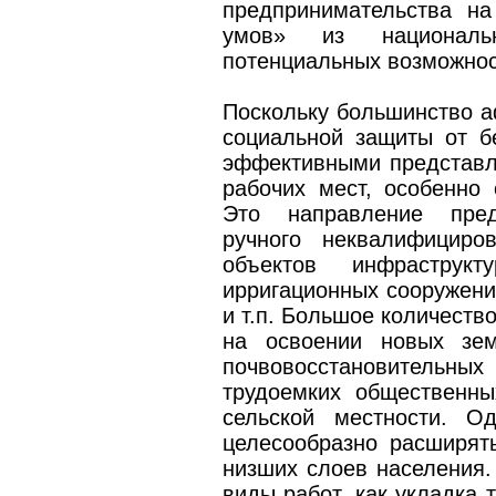
предпринимательства на
умов» из национальн
потенциальных возможност
Поскольку большинство а
социальной защиты от б
эффективными представл
рабочих мест, особенно 
Это направление пред
ручного неквалифициро
объектов инфраструкт
ирригационных сооружени
и т.п. Большое количеств
на освоении новых зем
почвовосстановительны
трудоемких общественн
сельской местности. О
целесообразно расширят
низших слоев населения.
виды работ, как укладка 