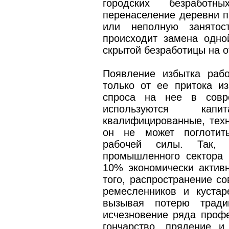
городских безработ
перенаселение деревни п
или неполную занятос
происходит замена одно
скрытой безработицы на о
Появление избытка раб
только от ее притока из
спроса на нее в совр
используются кап
квалифицированные, техн
он не может поглотить
рабочей силы. Так, т
промышленного сектора
10% экономически активн
того, распространение с
ремесленников и кустар
вызывая потерю тради
исчезновение ряда профе
гончарство, прядение и