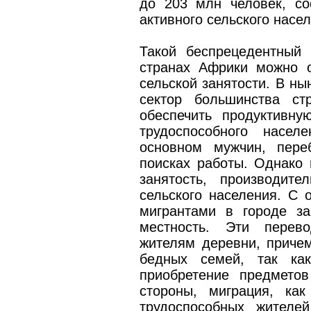
до 203 млн человек, с
активного сельского насе
Такой беспрецедентный 
странах Африки можно о
сельской занятости. В н
сектор большинства ст
обеспечить продуктивну
трудоспособного насел
основном мужчин, пере
поисках работы. Однако 
занятость, производит
сельского населения. С 
мигрантами в городе за
местность. Эти перев
жителям деревни, приче
бедных семей, так ка
приобретение предметов
стороны, миграция, ка
трудоспособных жителе