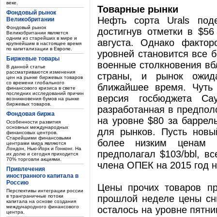
веке.
Товарные рынки
Фондовый рынок
Нефть сорта Urals под
Великобритании
Фондовый рынок
достигнув отметки в $56
Великобритании является
одним из старейших в мире и
августа. Однако факто
крупнейшим в настоящее время
по капитализации в Европе.
уровней становится все б
Биржевые товары
военные столкновения вб
В данной статье
рассматриваются изменения
страны, и рынок ожид
цен на рынке биржевых товаров
со времени глобального
ближайшее время. Чуть
финансового кризиса в свете
последних исследований причин
версия госбюджета Са
возникновения бумов на рынке
биржевых товаров.
разработанная в предпол
Фондовая биржа
на уровне $80 за баррел
Особенности развития
основных международных
для рынков. Пусть новы
финансовых центров.
Старейшими финансовыми
более низким ценам 
центрами мира являются
Лондон, Нью-Йорк и Гонконг. На
предполагал $103/bbl, вс
их долю и сегодня приходится
70% торговли акциями.
члена ОПЕК на 2015 год 
Привлечения
иностранного капитала в
Россию
Цены прочих товаров п
Перспективы интеграции россии
в транграничные потоки
прошлой неделе цены сни
капитала на основе создания
международного финансового
осталось на уровне пятни
центра.