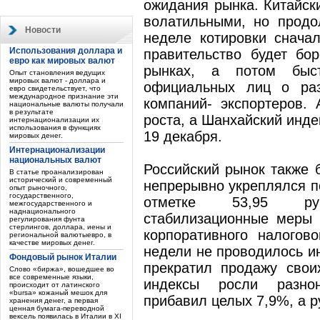
ожидания рынка. Китайск
волатильными, но продо
Новости
неделе котировки сначал
Использования доллара и
правительство будет бо
евро как мировых валют
рынках, а потом быс
Опыт становления ведущих
мировых валют - доллара и
официальных лиц о раз
евро свидетельствует, что
международное признание эти
компаний- экспортеров.
национальные валюты получали
в результате
роста, а Шанхайский инде
интернационализации их
использования в функциях
19 декабря.
мировых денег.
Интернационализации
национальных валют
Российский рынок также 
В статье проанализирован
исторический и современный
непрерывно укреплялся п
опыт рыночного,
государственного,
отметке 53,95 ру
межгосударственного и
наднационального
стабилизационные меры 
регулирования фунта
стерлингов, доллара, иены и
корпоративного налогов
региональной валютыевро, в
качестве мировых денег.
недели не проводилось и
Фондовый рынок Италии
прекратил продажу свои
Слово «биржа», вошедшее во
все современные языки,
индексы росли разно
происходит от латинского
«bursa» кожаный мешок для
прибавил целых 7,9%, а 
хранения денег, а первая
ценная бумага-переводной
вексель появилась в Италии в XI