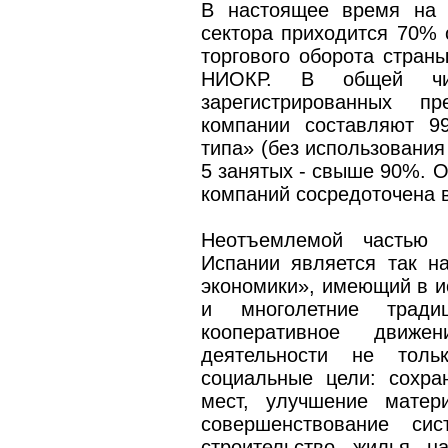
В настоящее время на 
сектора приходится 70% 
торгового оборота стран
НИОКР. В общей чис
зарегистрированных п
компании составляют 9
типа» (без использования
5 занятых - свыше 90%. О
компаний сосредоточена в
Неотъемлемой частью м
Испании является так н
экономики», имеющий в и
и многолетние трад
кооперативное движ
деятельности не толь
социальные цели: сохра
мест, улучшение матер
совершенствование сис
строительство жилья н