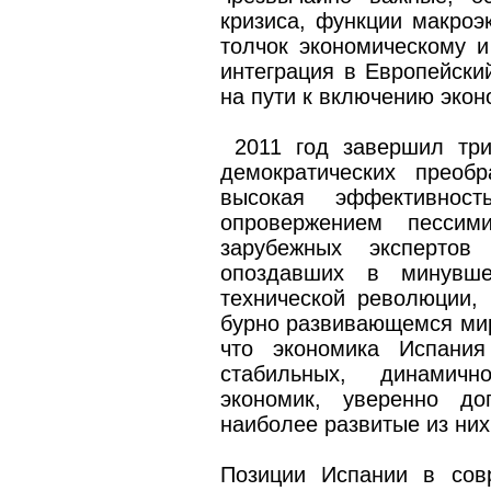
кризиса, функции макроэ
толчок экономическому и
интеграция в Европейск
на пути к включению экон
2011 год завершил три
демократических преоб
высокая эффективнос
опровержением пессими
зарубежных экспертов
опоздавших в минувше
технической революции,
бурно развивающемся мир
что экономика Испани
стабильных, динамичн
экономик, уверенно д
наиболее развитые из ни
Позиции Испании в сов