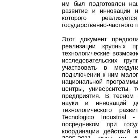
им был подготовлен на
развитие и инновации 
которого реализует
государственно-частного 
Этот документ предпола
реализации крупных п
технологические возможн
исследовательских гру
участвовать в междун
подключении к ним малог
национальной программы
центры, университеты, т
предприятия. В тесном 
науки и инноваций де
технологического разви
Tecnolоgico Industria
посредником при госу
координации действий 