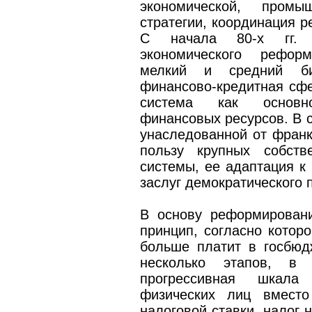
экономической, промы
стратегии, координация р
С начала 80-х гг. п
экономического рефор
мелкий и средний биз
финансово-кредитная сфе
система как основно
финансовых ресурсов. В 
унаследованной от франк
пользу крупных собств
системы, ее адаптация к
заслуг демократического 
В основу реформирован
принцип, согласно кото
больше платит в госбюд
несколько этапов, в
прогрессивная шкала
физических лиц вместо
налоговой ставки, налог 