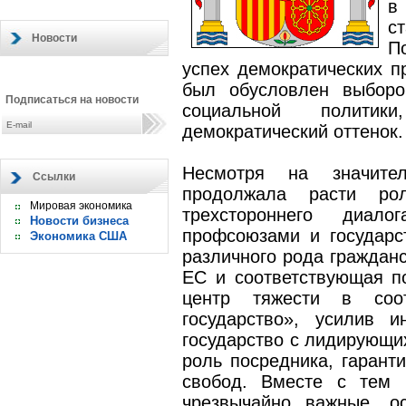
в
с
Новости
П
успех демократических п
был обусловлен выборо
Подписаться на новости
социальной полити
демократический оттенок.
Несмотря на значител
Ссылки
продолжала расти рол
Мировая экономика
трехстороннего диало
Новости бизнеса
профсоюзами и государс
Экономика США
различного рода гражданс
ЕС и соответствующая п
центр тяжести в соот
государство», усилив и
государство с лидирующи
роль посредника, гарант
свобод. Вместе с тем 
чрезвычайно важные, о