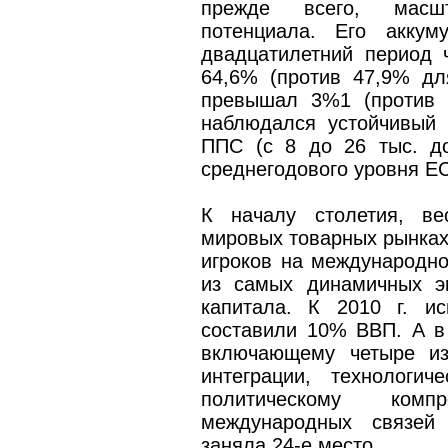
прежде всего, масшт
потенциала. Его аккум
двадцатилетний период 
64,6% (против 47,9% дл
превышал 3%1 (против 
наблюдался устойчивый
ППС (с 8 до 26 тыс. до
среднегодового уровня ЕС
К началу столетия, ве
мировых товарных рынках
игроков на международн
из самых динамичных эк
капитала. К 2010 г. и
составили 10% ВВП. А в 
включающему четыре из
интеграции, технологич
политическому комп
международных связей 
заняла 24-е место.