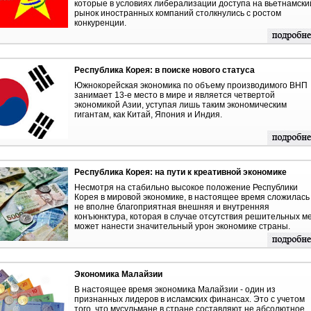
которые в условиях либерализации доступа на вьетнамски
рынок иностранных компаний столкнулись с ростом
конкуренции.
Республика Корея: в поиске нового статуса
Южнокорейская экономика по объему производимого ВНП
занимает 13-е место в мире и является четвертой
экономикой Азии, уступая лишь таким экономическим
гигантам, как Китай, Япония и Индия.
Республика Корея: на пути к креативной экономике
Несмотря на стабильно высокое положение Республики
Корея в мировой экономике, в настоящее время сложилась
не вполне благоприятная внешняя и внутренняя
конъюнктура, которая в случае отсутствия решительных м
может нанести значительный урон экономике страны.
Экономика Малайзии
В настоящее время экономика Малайзии - один из
признанных лидеров в исламских финансах. Это с учетом
того, что мусульмане в стране составляют не абсолютное