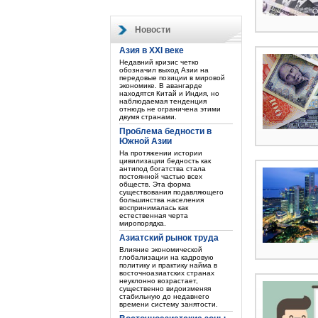
Новости
Азия в XXI веке
Недавний кризис четко
обозначил выход Азии на
передовые позиции в мировой
экономике. В авангарде
находятся Китай и Индия, но
наблюдаемая тенденция
отнюдь не ограничена этими
двумя странами.
Проблема бедности в
Южной Азии
На протяжении истории
цивилизации бедность как
антипод богатства стала
постоянной частью всех
обществ. Эта форма
существования подавляющего
большинства населения
воспринималась как
естественная черта
миропорядка.
Азиатский рынок труда
Влияние экономической
глобализации на кадровую
политику и практику найма в
восточноазиатских странах
неуклонно возрастает,
существенно видоизменяя
стабильную до недавнего
времени систему занятости.