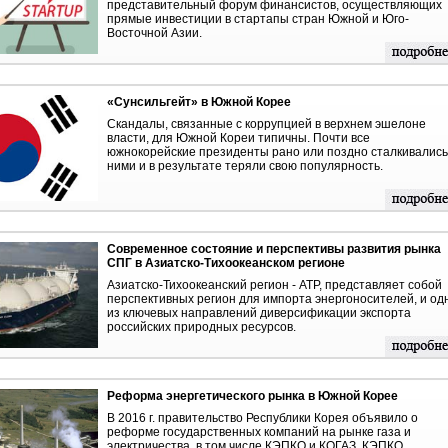
представительный форум финансистов, осуществляющих
прямые инвестиции в стартапы стран Южной и Юго-
Восточной Азии.
«Сунсильгейт» в Южной Корее
Скандалы, связанные с коррупцией в верхнем эшелоне
власти, для Южной Кореи типичны. Почти все
южнокорейские президенты рано или поздно сталкивались
ними и в результате теряли свою популярность.
Современное состояние и перспективы развития рынка
СПГ в Азиатско-Тихоокеанском регионе
Азиатско-Тихоокеанский регион - АТР, представляет собой
перспективных регион для импорта энергоносителей, и од
из ключевых направлений диверсификации экспорта
российских природных ресурсов.
Реформа энергетического рынка в Южной Корее
В 2016 г. правительство Республики Корея объявило о
реформе государственных компаний на рынке газа и
электричества, в том числе КЭПКО и КОГАЗ. КЭПКО