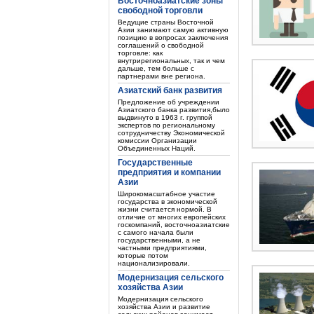
Восточноазиатские зоны
свободной торговли
Ведущие страны Восточной
Азии занимают самую активную
позицию в вопросах заключения
соглашений о свободной
торговле: как
внутрирегиональных, так и чем
дальше, тем больше с
партнерами вне региона.
Азиатский банк развития
Предложение об учреждении
Азиатского банка развития,было
выдвинуто в 1963 г. группой
экспертов по региональному
сотрудничеству Экономической
комиссии Организации
Объединенных Наций.
Государственные
предприятия и компании
Азии
Широкомасштабное участие
государства в экономической
жизни считается нормой. В
отличие от многих европейских
госкомпаний, восточноазиатские
с самого начала были
государственными, а не
частными предприятиями,
которые потом
национализировали.
Модернизация сельского
хозяйства Азии
Модернизация сельского
хозяйства Азии и развитие