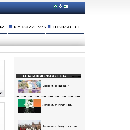
КА
ЮЖНАЯ АМЕРИКА
БЫВШИЙ СССР
АНАЛИТИЧЕСКАЯ ЛЕНТА
--------
Экономика Швеции
.........................................................................
Экономика Ирландии
........................................................................
Экономика Нидерландов