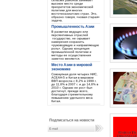
сельских районов занимает
высокое место среди
приоритетов экономической
политики для многих
восточноазиатских стран. Это,
образно говоря, «новая старая»
задача.
Промышленность Азии
В развитии ведущих или
перспективных отраслей
государство, не скрывает
намерения сохранить
«руководящую и направляющую
роль». Однако концепция
промышленной политики и
методы ее осуществления
заметно меняются.
Место Азии в мировой
экономике
Совокупная доля четырех НИС,
АСЕАН-5 и Китая в мировом
ВВП возросла с 8,2% в 1999 г.
до 11,6% в 2007 г. и до 14,6% в
2010 г. Однако ее рост был
достигнут, прежде всего,
благодаря стремительному
повышению удельного веса
Китая.
Подписаться на новости