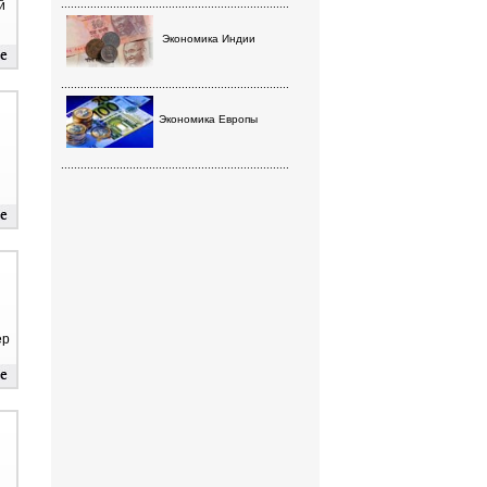
й
......................................................................
Экономика Индии
......................................................................
Экономика Европы
......................................................................
ер