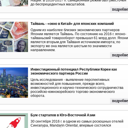
Наций. В 2016-2017 гг. санкционный режим был ужесточен
до беспрецедентных масштабов.
Тайвань - «окно в Китай» для японских компаний
Одним из наиболее близких экономических партнеров
Японии является Тайвань. По состоянию на 2016 г. японо-
тайваньский товарооборот превышал 61 млрд долл. Япон
является вторым для Тайваня источником импорта; по
экспорту же она является шестым по значимости
направлением.
Инвестиционный потенциал Республики Кореи как
экономического партнера России
Цель исследования - выявление перспективных
возможностей для повышения, прежде всего,
инвестиционного и научно-технического сотрудничества
российско-южнокорейского торгово-экономического
оборота.
Бум стартапов в Юго-Восточной Азии
30 сентября 2016 г. в одном из самых роскошных отелей
Сингапура, Mandarin Oriental, впервые состоялся