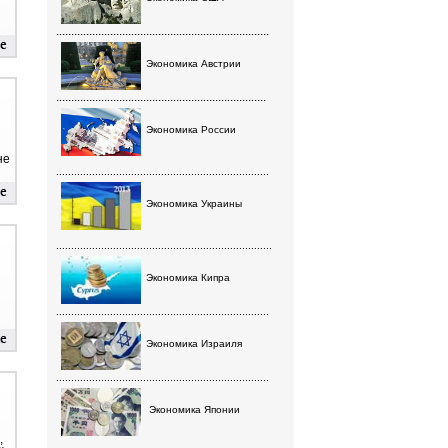
.......................................................................
Экономика Австрии
......................................................................
Экономика России
не
.......................................................................
Экономика Украины
........................................................................
Экономика Кипра
.......................................................................
Экономика Израиля
.......................................................................
Экономика Японии
,