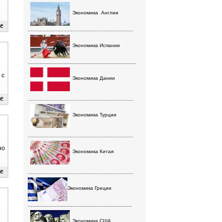
Экономика
Англии
.......................................................................
Экономика Испании
.........................................................................
 с
Экономика Дании
.......................................................................
Экономика Турции
.......................................................................
но
Экономика Китая
.......................................................................
Экономика Греции
......................................................................
Экономика США