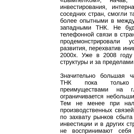
«ВымпелКом», начав,
инвестирования, интерн
соседних стран, смогли т
более опытными в межд
западными ТНК. Не буд
телефонной связи в стра
продемонстрировали 
развития, перехватив ини
2000­х. Уже в 2008 год
структуры и за пределами
Значительно большая ч
ТНК пока только о
преимуществами на г
ограничивается небольш
Тем не менее при нали
производственных связей
по захвату рынков сбыта
инвестиции и в других ст
не воспринимают себя