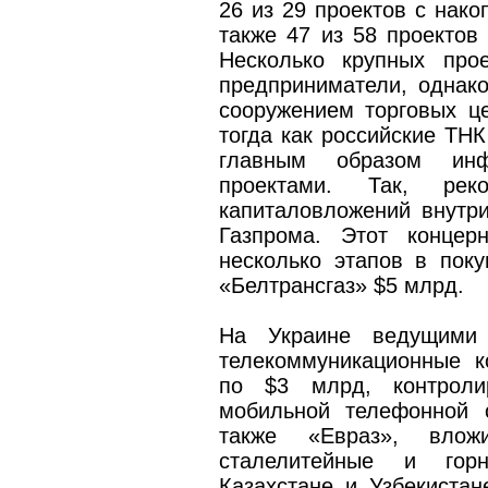
26 из 29 проектов с нак
также 47 из 58 проектов
Несколько крупных прое
предприниматели, однак
сооружением торговых це
тогда как российские ТНК
главным образом инф
проектами. Так, рек
капиталовложений внутр
Газпрома. Этот концер
несколько этапов в пок
«Белтрансгаз» $5 млрд.
На Украине ведущими 
телекоммуникационные 
по $3 млрд, контроли
мобильной телефонной 
также «Евраз», вло
сталелитейные и гор
Казахстане и Узбекиста