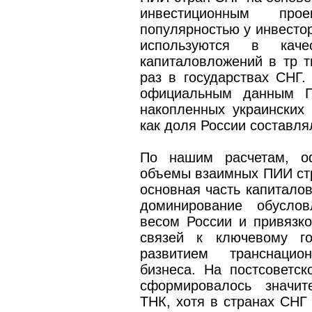
инвестиционным про
популярностью у инвестор
используются в кач
капиталовложений в тр т
раз в государствах СНГ.
официальным данным Го
накопленных украинских
как доля России составля
По нашим расчетам, оф
объемы взаимных ПИИ стр
основная часть капиталов
доминирование обуслов
весом России и привязко
связей к ключевому г
развитием транснацио
бизнеса. На постсоветск
сформировалось значит
ТНК, хотя в странах СНГ