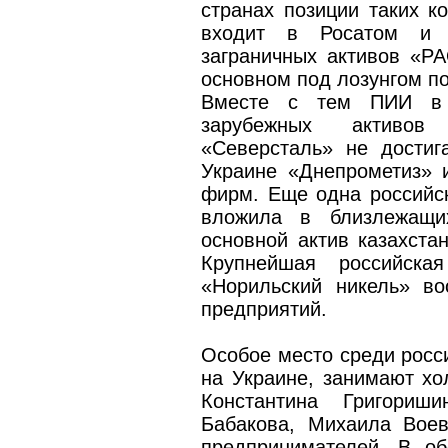
странах позиции таких к
входит в Росатом и
заграничных активов «Р
основном под лозунгом п
Вместе с тем ПИИ в 
зарубежных активов
«Северсталь» не дости
Украине «Днепрометиз» 
фирм. Еще одна российс
вложила в близлежащи
основной актив казахста
Крупнейшая российска
«Норильский никель» в
предприятий.
Особое место среди росси
на Украине, занимают хо
Константина Григори
Бабакова, Михаила Воев
предпринимателей. В о