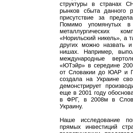
структуры в странах С
рынков сбыта данного 
присутствие за предела
Помимо упомянутых в
металлургических ко
«Норильский никель», а 
других можно назвать и
нишах. Например, выпо
международные вертол
«ЮТэйр» в середине 200
от Словакии до ЮАР и П
создала на Украине св
демонстрирует производ
еще в 2001 году обоснова
в ФРГ, в 2008­м в Сло
Украину.
Наше исследование пок
прямых инвестиций стр