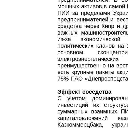
мощных активов в самой 
ПИИ за пределами Украи
предпринимателей-инвест
средства через Кипр и д
важных машиностроитель
из-за экономической 
политических кланов на 
основном сконцентр
электроэнергетичес
преимущественно на вост
есть крупные пакеты акци
75% ПАО «Днепроспецстал
Эффект соседства
С учетом доминирова
инвестиций их структу
суммарных взаимных ПИ
капиталовложений к
Казкоммерцбака, укра