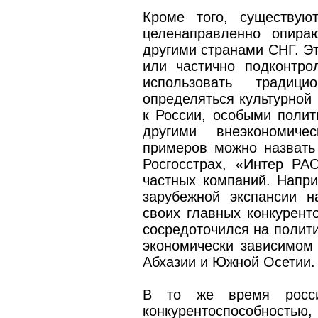
Кроме того, существую
целенаправленно опира
другими странами СНГ. Э
или частично подконтро
использовать традиц
определяться культурной 
к России, особыми поли
другими внеэкономиче
примеров можно назвать
Росгосстрах, «Интер Р
частных компаний. Напри
зарубежной экспансии н
своих главных конкурент
сосредоточился на полити
экономически зависимом 
Абхазии и Южной Осетии.
В то же время росси
конкурентоспособность