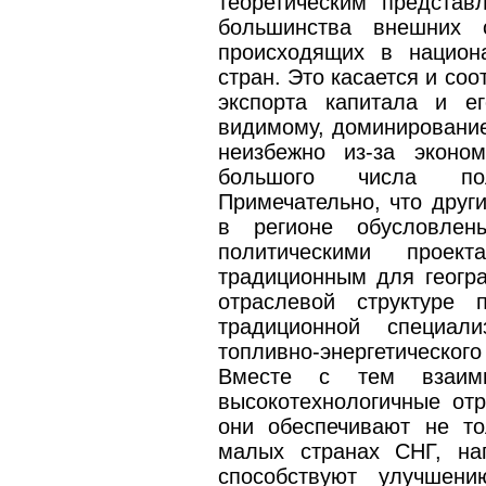
теоретическим представ
большинства внешних с
происходящих в национ
стран. Это касается и со
экспорта капитала и е
видимому, доминирование
неизбежно из-за эконо
большого числа пол
Примечательно, что друг
в регионе обусловлен
политическими прое
традиционным для геогр
отраслевой структуре 
традиционной специали
топливно-энергетического
Вместе с тем взаим
высокотехнологичные отр
они обеспечивают не то
малых странах СНГ, на
способствуют улучшени