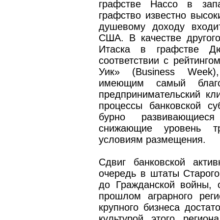
графстве Нассо в запа
графство известно высок
душевому доходу входи
США. В качестве другог
Итаска в графстве Д
соответствии с рейтинго
Уик» (Business Week)
имеющим самый благ
предпринимательский кл
процессы банковской су
бурно развивающиеся
снижающие уровень тр
условиям размещения.
Сдвиг банковской акти
очередь в штаты Старого
до Гражданской войны, 
прошлом аграрного реги
крупного бизнеса достат
культурой этого регион