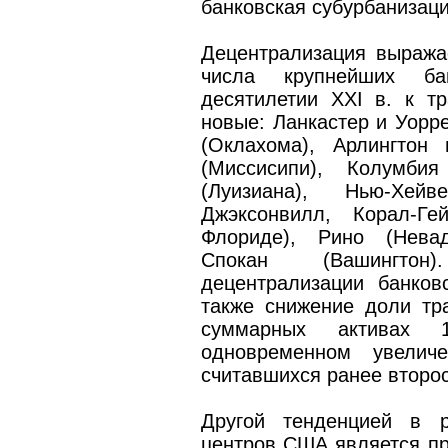
банковская субурбанизаци
Децентрализация выражае
числа крупнейших ба
десятилетии XXI в. к т
новые: Ланкастер и Уорр
(Оклахома), Арлингтон
(Миссисипи), Колумби
(Луизиана), Нью-Хейве
Джэксонвилл, Корал-Г
Флориде), Рино (Невад
Спокан (Вашингтон
децентрализации банко
также снижение доли тр
суммарных активах 
одновременном увеличе
считавшихся ранее второ
Другой тенденцией в р
центров США является пр