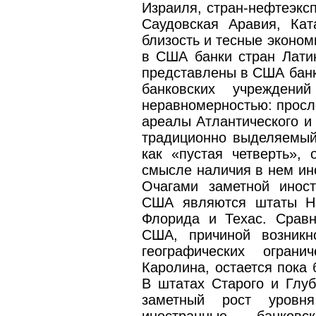
Израиля, стран-нефтеэкс
Саудовская Аравия, Кат
близость и тесные эконом
в США банки стран Лати
представлены в США банк
банковских учрежден
неравномерностью: просл
ареалы Атлантического и 
традиционно выделяемый
как «пустая четверть»,
смысле наличия в нем ин
Очагами заметной иност
США являются штаты Нь
Флорида и Техас. Сравн
США, причиной возникн
географических огран
Каролина, остается пока 
В штатах Старого и Глу
заметный рост уровня