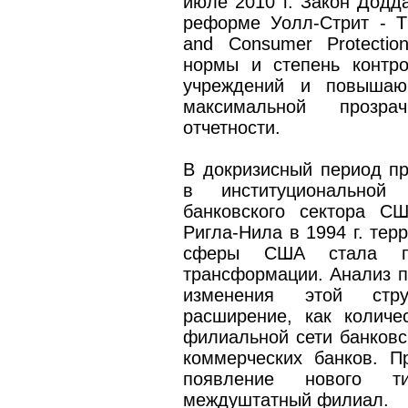
июле 2010 г. Закон Додд
реформе Уолл-Стрит - Th
and Consumer Protectio
нормы и степень контро
учреждений и повышаю
максимальной прозра
отчетности.
В докризисный период п
в институциональной 
банковского сектора С
Ригла-Нила в 1994 г. тер
сферы США стала пре
трансформации. Анализ п
изменения этой стру
расширение, как количе
филиальной сети банковс
коммерческих банков. П
появление нового т
междуштатный филиал.