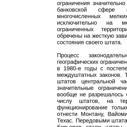
ограничения значительно
банковской сфере и
многочисленных мелк
исключительно на м
ограниченных террито
обречены на жесткую зави
состояния своего штата.
Процесс законодател
географических ограниче
в 1980-е годы с постеп
междуштатных законов. Т
штатов центральной ча
значительные ограниче
вообще не разрешалось 
числу штатов, на тер
функционирование толь
отнести Монтану, Вайоми
Техас. Передовыми штата