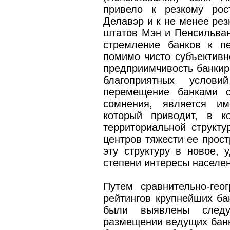
привело к резкому рос
Делавэр и к не менее ре
штатов Мэн и Пенсильван
стремление банков к п
помимо чисто субъективн
предприимчивость банкира
благоприятных услови
перемещение банками с
сомнения, является и
который приводит, в к
территориальной структу
центров тяжести ее прост
эту структуру в новое,
степени интересы населен
Путем сравнительно-гео
рейтингов крупнейших бан
были выявлены след
размещении ведущих банк