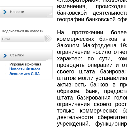
изменения, происход
банковской деятельнос
Новости
географии банковской сф
Подписаться на новости
На протяжении более
коммерческих банков 
Законом Макфэддена 192
ограничение носило отче
Ссылки
характер: по сути, ко
проводить операции и о
Мировая экономика
Новости бизнеса
своего штата базирова
Экономика США
штатов могли устанавли
активность банков в пр
образом, банк, предос
штата базирования голо
ограничения своего рос
только коммерческих б
деятельности сберегате
учреждений, функциони