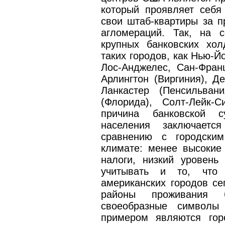
который проявляет себя
свои штаб-квартиры за п
агломераций. Так, на 
крупных банковских хо
таких городов, как Нью-Й
Лос-Анджелес, Сан-Фран
Арлингтон (Виргиния), Д
Ланкастер (Пенсильван
(Флорида), Солт-Лейк-
причина банковской с
населения заключаетс
сравнению с городским
климате: менее высокие
налоги, низкий уровень
учитывать и то, что 
американских городов се
районы проживания б
своеобразные символы 
примером являются гор