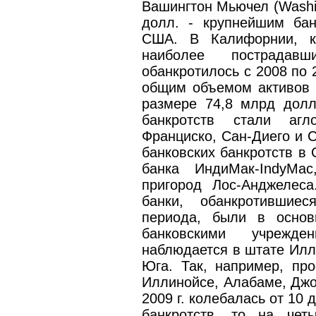
Вашингтон Мьючел (Washin
долл. - крупнейшим бан
США. В Калифорнии, к
наиболее пострадав
обанкротилось с 2008 по 
общим объемом активов 
размере 74,8 млрд долл
банкротств стали агл
Франциско, Сан-Диего и 
банковских банкротств в
банка ИндиМак-IndyMac
пригород Лос-Анджелес
банки, обанкротившиес
периода, были в основ
банковскими учрежде
наблюдается в штате Илл
Юга. Так, например, пр
Иллинойсе, Алабаме, Джо
2009 г. колебалась от 10 
банкротств, то на чет