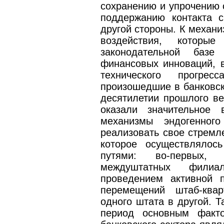
сохранению и упрочению с
поддержанию контакта с
другой стороны. К механи
воздействия, котор
законодательной баз
финансовых инноваций, в
технического прогрес
произошедшие в банковск
десятилетии прошлого век
оказали значительное 
механизмы эндогенног
реализовать свое стремл
которое осуществлялос
путями: во-первых, 
междуштатных филиа
проведением активной 
перемещений штаб-квар
одного штата в другой. Т
период основным факто