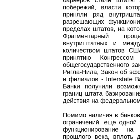
барьеров стали штаты А
побережий, власти кот
приняли ряд внутришта
разрешающих функциони
пределах штатов, на кото
Фрагментарный проц
внутриштатных и межд
количеством штатов США
принятию Конгрессо
общегосударственного за
Ригла-Нила, Закон об эф
и филиалов - Interstate Ba
Банки получили возмож
границ штата базировани
действия на федеральном
Помимо наличия в банков
ограничений, еще одной
функционирование на 
прошлого века, вплоть 