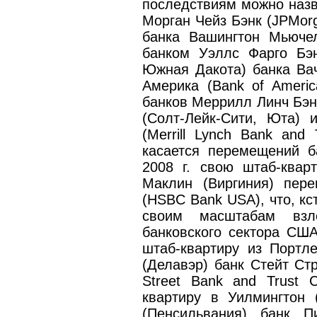
последствиям можно назв
Морган Чейз Бэнк (JPMorg
банка Вашингтон Мьючел
банком Уэллс Фарго Бэн
Южная Дакота) банка Вач
Америка (Bank of Americ
банков Меррилл Линч Бэнк
(Солт-Лейк-Сити, Юта)
(Merrill Lynch Bank and 
касается перемещений б
2008 г. свою штаб-квар
Маклин (Виргиния) пер
(HSBC Bank USA), что, кс
своим масштабам взл
банковского сектора США
штаб-квартиру из Портл
(Делавэр) банк Стейт Стр
Street Bank and Trust 
квартиру в Уилмингтон 
(Пенсильвания) банк П