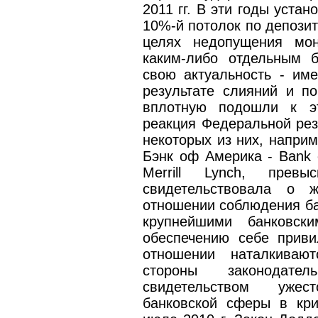
2011 гг. В эти годы уста
10%-й потолок по депозит
целях недопущения мон
каким-либо отдельным 
свою актуальность - им
результате слияний и п
вплотную подошли к э
реакция Федеральной рез
некоторых из них, наприм
Бэнк оф Америка - Bank 
Merrill Lynch, прев
свидетельствовала о ж
отношении соблюдения б
крупнейшими банковс
обеспечению себе приви
отношении наталкиваю
стороны законодат
свидетельством ужес
банковской сферы в кр