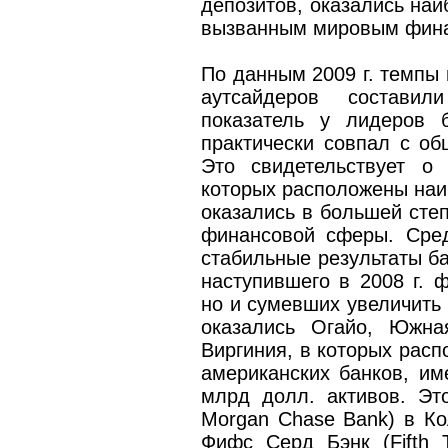
депозитов, оказались наи
вызванным мировым фина
По данным 2009 г. темпы 
аутсайдеров составил
показатель у лидеров 
практически совпал с о
Это свидетельствует о
которых расположены наи
оказались в большей степ
финансовой сферы. Сред
стабильные результаты ба
наступившего в 2008 г. ф
но и сумевших увеличить 
оказались Огайо, Южна
Виргиния, в которых расп
американских банков, им
млрд долл. активов. Эт
Morgan Chase Bank) в Ко
Фифс Серд Бэнк (Fifth 