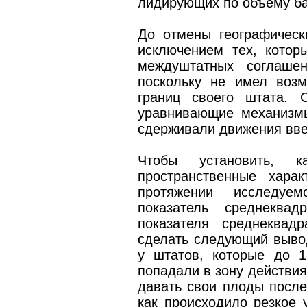
лидирующих по объему ба
До отмены географическ
исключением тех, котор
междуштатных соглашен
поскольку не имел возм
границ своего штата. 
уравнивающие механизм
сдерживали движения вве
Чтобы установить, к
пространственные хара
протяжении исследуе
показатель среднеквад
показателя среднеквадр
сделать следующий выво
у штатов, которые до 19
попадали в зону действи
давать свои плоды после
как происходило резкое 