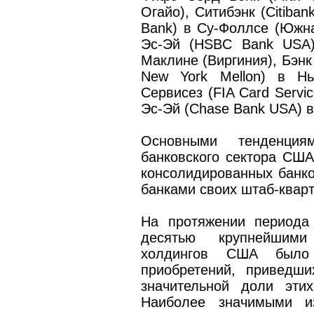
Огайо), Ситибэнк (Citiban
Bank) в Су-Фоллсе (Южна
Эс-Эй (HSBC Bank USA)
Маклине (Виргиния), Бэнк
New York Mellon) в Нь
Сервисез (FIA Card Servi
Эс-Эй (Chase Bank USA) в
Основными тенденция
банковского сектора США
консолидированных банк
банками своих штаб-кварт
На протяжении периода
десятью крупнейшими
холдингов США было
приобретений, приведш
значительной доли эти
Наиболее значимыми 