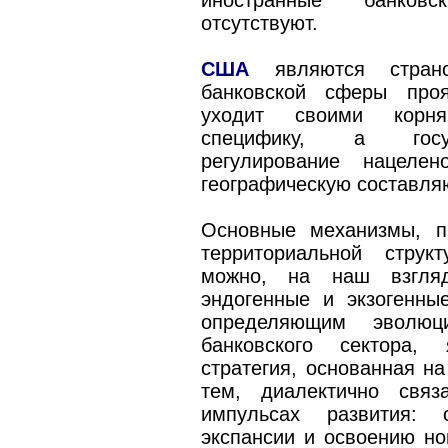
иностранные банковс
отсутствуют.
США
являются страно
банковской сферы проя
уходит своими корня
специфику, а госуд
регулирование нацеле
географическую составля
Основные механизмы, п
территориальной струк
можно, на наш взгляд
эндогенные и экзогенны
определяющим эволюци
банковского сектора,
стратегия, основанная на
тем, диалектично связ
импульсах развития: 
экспансии и освоению но