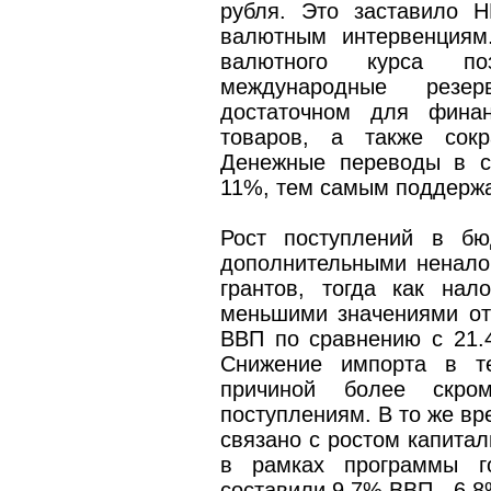
рубля. Это заставило 
валютным интервенциям
валютного курса п
международные резе
достаточном для финан
товаров, а также сокр
Денежные переводы в с
11%, тем самым поддержа
Рост поступлений в бю
дополнительными ненало
грантов, тогда как нал
меньшими значениями от
ВВП по сравнению с 21.
Снижение импорта в те
причиной более скро
поступлениям. В то же в
связано с ростом капитал
в рамках программы го
составили 9.7% ВВП - 6.8