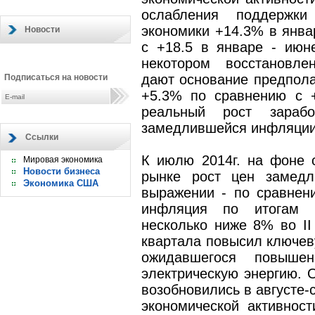
ослабления поддержки
экономики +14.3% в январ
Новости
с +18.5 в январе - июн
некотором восстановле
дают основание предпола
Подписаться на новости
+5.3% по сравнению с +
реальный рост зара
замедлившейся инфляции
Ссылки
К июлю 2014г. на фоне 
Мировая экономика
Новости бизнеса
рынке рост цен замедл
Экономика США
выражении - по сравнен
инфляция по итогам к
несколько ниже 8% во II
квартала повысил ключеву
ожидавшегося повыш
электрическую энергию. 
возобновились в августе-
экономической активност