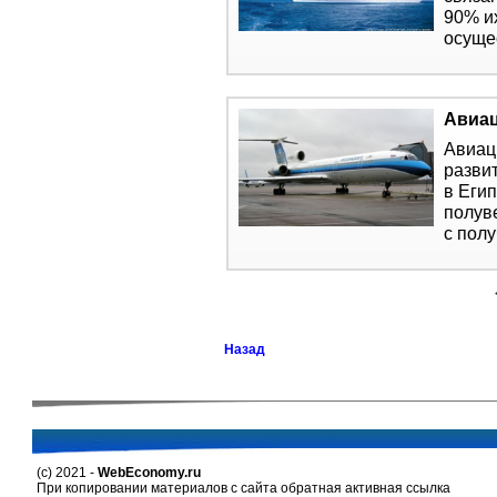
90% и
осуще
Авиа
Авиац
разви
в Еги
полув
c пол
Назад
(c) 2021 -
WebEconomy.ru
При копировании материалов с сайта обратная активная ссылка