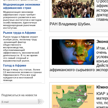
О рос
Модернизация экономики
африк
африканских стран
истор
Модернизация экономики
докто
африканских стран требует
ускоренного развития в них
главн
рыночных институтов и методов
хозяйствования, идентичных
РАН Владимир Шубин.
международным рыночным
институтам.
Рынок труда в Африке
Рынок труда в Африке играет
особую роль, поскольку труд
Экон
решающий фактор
общественного
Итак,
воспроизводства,
обусловливающий
очень
эффективность экономической
деятельности. В то же время
услов
это самый сложный и
конъю
взрывоопасный рынок.
Дейст
Голод в Африке
африканского сырьевого экспорт
Когда я пишу эту статью, более
13 миллионов человек в странах
Африканского Рога все еще
нуждаются в неотложной
помощи.
Южно
ЮАР з
Подписаться на новости
матери
что, 
компа