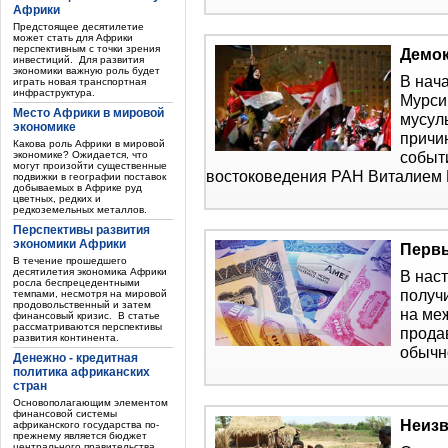
Африки
Предстоящее десятилетие
может стать для Африки
перспективным с точки зрения
Демок
инвестиций. Для развития
экономики важную роль будет
В нач
играть новая транспортная
инфраструктура.
Мурси
Место Африки в мировой
мусул
экономике
причи
Какова роль Африки в мировой
событ
экономике? Ожидается, что
могут произойти существенные
востоковедения РАН Виталием
подвижки в географии поставок
добываемых в Африке руд
цветных, редких и
редкоземельных металлов.
Перспективы развития
экономики Африки
Перв
В течение прошедшего
десятилетия экономика Африки
В нас
росла беспрецедентными
получ
темпами, несмотря на мировой
продовольственный и затем
на ме
финансовый кризис. В статье
рассматриваются перспективы
прода
развития континента.
обычн
Денежно - кредитная
политика африканских
стран
Основополагающим элементом
финансовой системы
Неизв
африканского государства по-
прежнему является бюджет
центрального правительства.