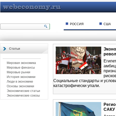
РОССИЯ
США
Эконо
Статьи
рево
.................................................
Египет
Мировая экономика
амбиц
Мировые финансы
призн
Мировые рынки
риско
История экономики
Социальные стандарты и услов
Люди в экономике
катастрофически упали.
Основы экономики
Экономические статьи
Экономические союзы
Регио
САКУ