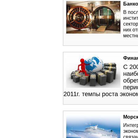
Банко
В пос
инсти
секто
них о
местн
Фина
С 20
наиб
обре
пери
2011г. темпы роста эконо
Морск
Интег
эконо
связа