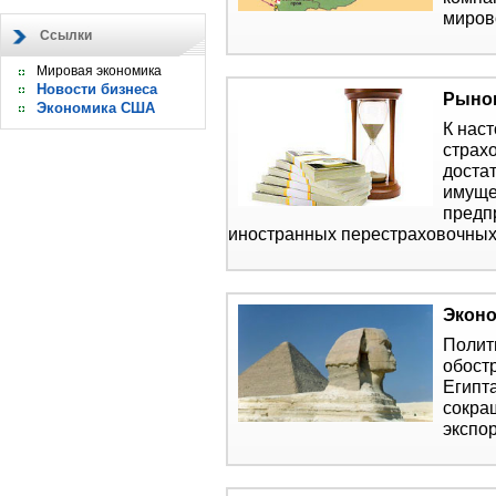
миров
Ссылки
Мировая экономика
Новости бизнеса
Рынок
Экономика США
К нас
страх
доста
имуще
предп
иностранных перестраховочных
Эконо
Полит
обост
Египта
сокра
экспо