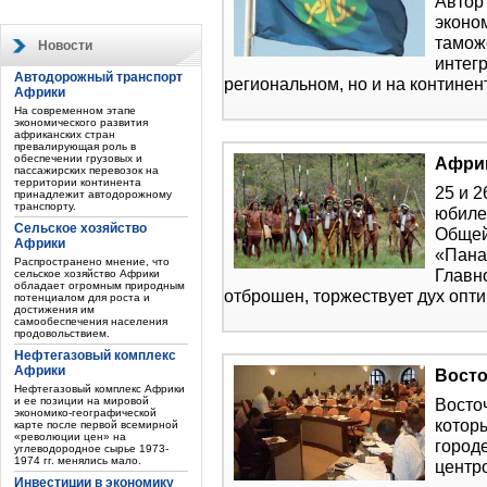
Автор
эконо
тамож
Новости
интег
Автодорожный транспорт
региональном, но и на континен
Африки
На современном этапе
экономического развития
африканских стран
превалирующая роль в
обеспечении грузовых и
Африк
пассажирских перевозок на
территории континента
25 и 2
принадлежит автодорожному
транспорту.
юбиле
Сельское хозяйство
Общей
Африки
«Пана
Распространено мнение, что
Главн
сельское хозяйство Африки
обладает огромным природным
отброшен, торжествует дух опт
потенциалом для роста и
достижения им
самообеспечения населения
продовольствием.
Нефтегазовый комплекс
Африки
Восто
Нефтегазовый комплекс Африки
и ее позиции на мировой
Восто
экономико-географической
котор
карте после первой всемирной
«революции цен» на
город
углеводородное сырье 1973-
1974 гг. менялись мало.
центр
Инвестиции в экономику