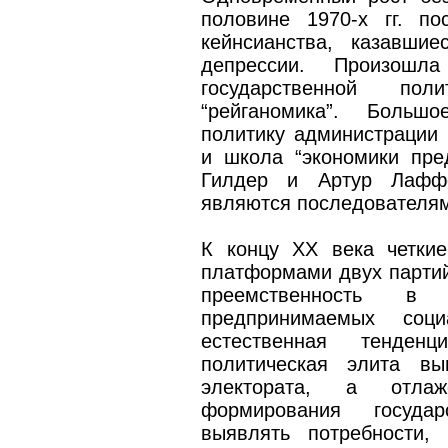
половине 1970-х гг. п
кейнсианства, казавши
депрессии. Произошла
государственной пол
“рейганомика”. Больш
политику администрации
и школа “экономики пре
Гилдер и Артур Лаффе
являются последователям
К концу ХХ века четки
платформами двух партий
преемственность в 
предпринимаемых соци
естественная тенден
политическая элита вы
электората, а отлаж
формирования государ
выявлять потребности,