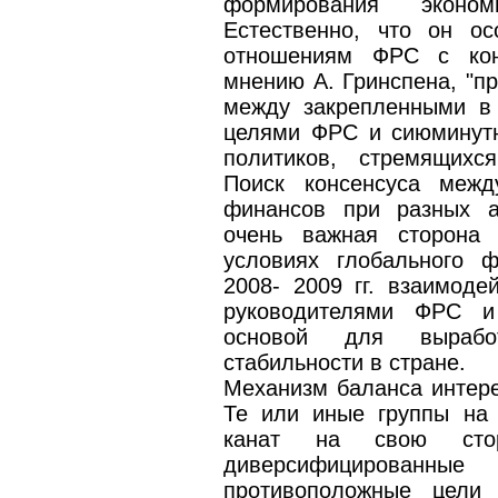
формирования эконо
Естественно, что он о
отношениям ФРС с кон
мнению А. Гринспена, "п
между закрепленными в 
целями ФРС и сиюминут
политиков, стремящихс
Поиск консенсуса меж
финансов при разных а
очень важная сторона 
условиях глобального ф
2008- 2009 гг. взаимод
руководителями ФРС и
основой для выработ
стабильности в стране.
Механизм баланса интер
Те или иные группы на 
канат на свою сто
диверсифицированные 
противоположные цели 