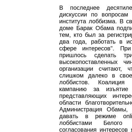
В последнее десятил
дискуссии по вопросам 
института лоббизма. В с
доме Барак Обама подп
тем, кто был за регистр
два года, работать в и
сфере интересов". Пр
пришлось сделать тр
высокопоставленных чи
организации считают, 
слишком далеко в свое
лоббистов. Коалиция 
кампанию за изъятие 
представляющих интере
области благотворительн
Администрация Обамы, 
давать в режиме onl
лоббистами Белого
согласования интересов 