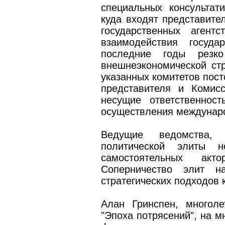
специальных консультати
куда входят представител
государственных агент
взаимодействия госуд
последние годы резк
внешнеэкономической стра
указанных комитетов пост
представителя и Комис
несущие ответственнос
осуществления междунаро
Ведущие ведомства,
политической элиты н
самостоятельных акто
Соперничество элит н
стратегических подходов
Алан Гринспен, многол
"Эпоха потрясений", на м