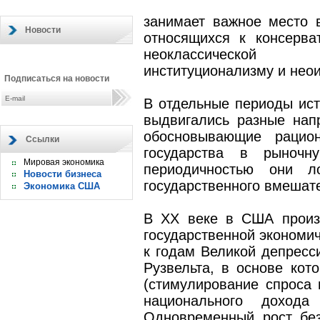
занимает важное место в
Новости
относящихся к консерват
неоклассической 
институционализму и нео
Подписаться на новости
В отдельные периоды ист
выдвигались разные напр
обосновывающие рацион
Ссылки
государства в рыночн
Мировая экономика
периодичностью они л
Новости бизнеса
государственного вмешат
Экономика США
В ХХ веке в
США
произ
государственной экономич
к годам Великой депресс
Рузвельта, в основе кот
(стимулирование спроса
национального дохода
Одновременный рост бе