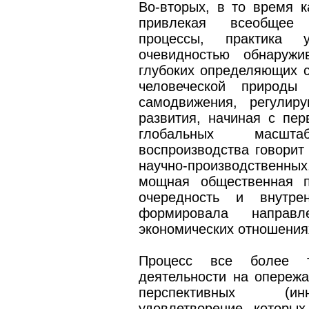
Во-вторых, в то время к
привлекая всеобщее в
процессы, практика
очевидностью обнаружи
глубоких определяющих с
человеческой природы
самодвижения, регулир
развития, начиная с пер
глобальных масшт
воспроизводства говорит
научно-производственн
мощная общественная п
очередность и внутрен
формировала направ
экономических отношениях
Процесс все более т
деятельности на опереж
перспективных (инн
удовлетворение которы