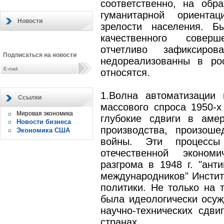
соответственно, на обр
гуманитарной ориентац
Новости
зрелости населения. Б
качественного совер
отчетливо зафиксир
Подписаться на новости
недореализованны в ро
относятся.
1.Волна автоматизации 
Ссылки
массового спроса 1950-х 
Мировая экономика
глубокие сдвиги в амер
Новости бизнеса
производства, произош
Экономика США
войны. Эти процесс
отечественной экономи
разгрома в 1948 г. "ант
международников" Инстит
политики. Не только на 
была идеологически осуж
научно-технических сдви
странах.