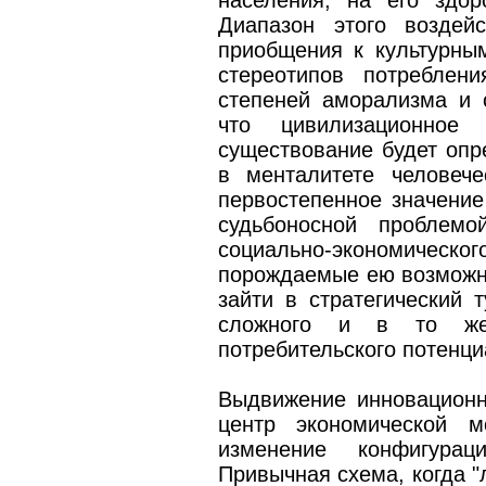
населения, на его здор
Диапазон этого воздей
приобщения к культурны
стереотипов потреблен
степеней аморализма и 
что цивилизационно
существование будет опр
в менталитете человече
первостепенное значение 
судьбоносной проблемо
социально-экономич
порождаемые ею возможно
зайти в стратегический т
сложного и в то же
потребительского потенци
Выдвижение инновационн
центр экономической 
изменение конфигура
Привычная схема, когда "