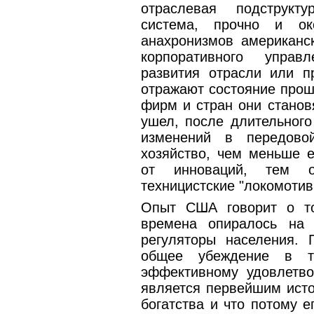
отраслевая подструкту
система, прочно и ок
анахронизмов американск
корпоративного управл
развития отрасли или п
отражают состояние про
фирм и стран они станов
ушел, после длительного
изменений в передово
хозяйство, чем меньше е
от инноваций, тем 
техницистские "локомотив
Опыт США говорит о то
времена опиралось на 
регуляторы населения.
общее убеждение в т
эффективному удовлетво
является первейшим источ
богатства и что потому е