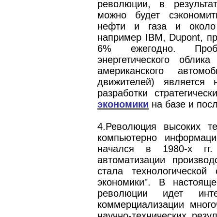
революции, в результат
можно будет сэкономит
нефти и газа и около
например IBM, Dupont, п
6% ежегодно. Пробл
энергетического облик
американского автом
движителей) является 
разработки стратегичес
экономики
на базе и пос
4.Революция высоких те
компьютерно информацио
начался в 1980-х гг
автоматизации производ
стала технологической
экономики". В настоя
революции идет инте
коммерциализации мног
научно-технических резу