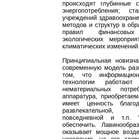
происходят глубинные с
энергопотребления; ст
учреждений здравоохране
методов и структур в об
правил финансовых 
экологических меропри
климатических изменений
Принципиальная новизн
современную модель ра
том, что информацио
технологии работают
нематериальных потре
аппаратура, приобретаем
имеет ценность благод
развлекательной, поз
повседневной и т.п. 
обеспечить. Лавинообр
оказывает мощное возд