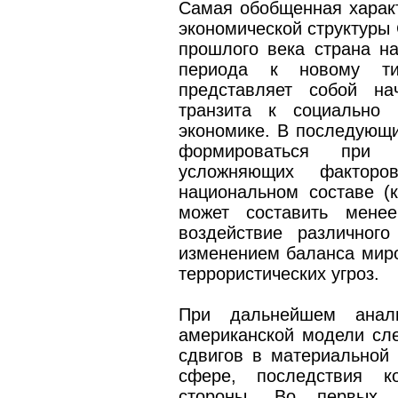
Самая обобщенная характ
экономической структуры С
прошлого века страна на
периода к новому ти
представляет собой на
транзита к социально 
экономике. В последующи
формироваться при 
усложняющих фактор
национальном составе (
может составить мене
воздействие различног
изменением баланса миро
террористических угроз.
При дальнейшем анализ
американской модели сле
сдвигов в материальной 
сфере, последствия к
стороны. Во первых,