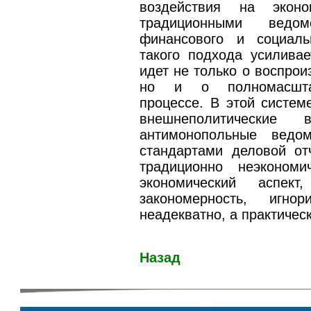
воздействия на экон
традиционными ведомс
финансового и социаль
такого подхода усилива
идет не только о воспрои
но и о полномасштаб
процессе. В этой систем
внешнеполитические 
антимонопольные ведо
стандартами деловой отч
традиционно неэкономи
экономический аспек
закономерность, игнор
неадекватно, а практичес
Назад