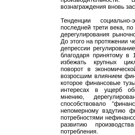
вознаграждения вновь за
Тенденции социально
последней трети века, по
дерегулирования рыночно
До этого на протяжении ч
депрессии регулирование
благодаря принятому в 
избежать крупных цикл
поворот в экономическо
возросшим влиянием фина
которое финансовые тузы
интересах в ущерб об
мнению, дерегулиров
способствовало "финан
непомерному вздутию ф
потребностями нефинансо
развитию производств
потребления.