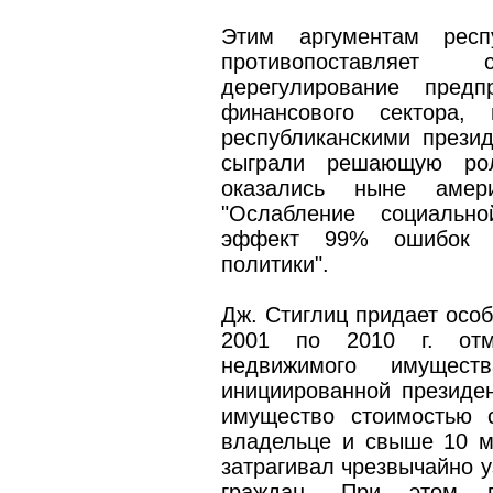
Этим аргументам респу
противопоставляет
дерегулирование предп
финансового сектора, 
республиканскими прези
сыграли решающую ро
оказались ныне амер
"Ослабление социальн
эффект 99% ошибок в
политики".
Дж. Стиглиц придает особ
2001 по 2010 г. отм
недвижимого имущест
инициированной президе
имущество стоимостью 
владельце и свыше 10 м
затрагивал чрезвычайно у
граждан. При этом в