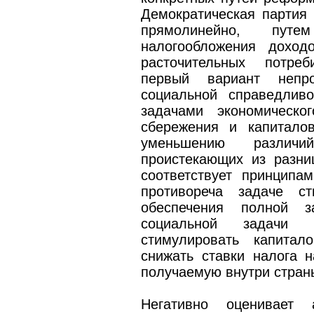
Демократическая партия
прямолинейно, путе
налогообложения доход
расточительных потреб
первый вариант непро
социальной справедлив
задачами экономическо
сбережения и капиталов
уменьшению различ
проистекающих из разни
соответствует принципа
противореча задаче ст
обеспечения полной з
социальной задачи 
стимулировать капитал
снижать ставки налога 
получаемую внутри стран
Негативно оценивает