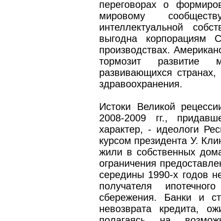
переговорах о формиро
мировому сообщес
интеллектуальной собст
выгодна корпорациям 
производствах. Американс
тормозит развитие 
развивающихся странах, 
здравоохранения.
Истоки Великой рецессии
2008-2009 гг., придав
характер, - идеологи Ре
курсом президента У. Кли
жили в собственных дом
ограничения предоставлен
середины 1990-х годов не
получателя ипотечног
сбережения. Банки и с
невозврата кредита, о
полагаясь на возмож