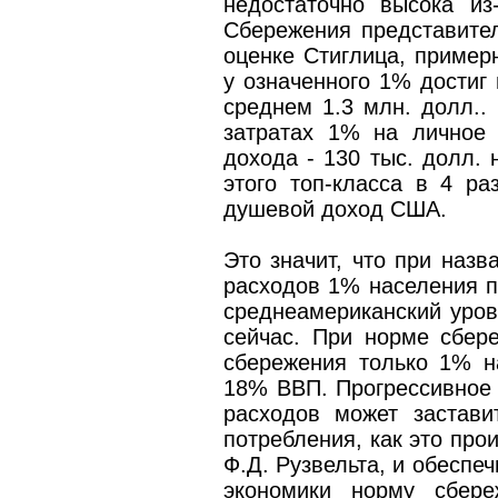
недостаточно высока из-
Сбережения представител
оценке Стиглица, пример
у означенного 1% достиг 
среднем 1.3 млн. долл..
затратах 1% на личное 
дохода - 130 тыс. долл. 
этого топ-класса в 4 р
душевой доход США.
Это значит, что при назв
расходов 1% населения п
среднеамериканский урове
сейчас. При норме сбер
сбережения только 1% н
18% ВВП. Прогрессивное 
расходов может заставит
потребления, как это про
Ф.Д. Рузвельта, и обеспе
экономики норму сбере