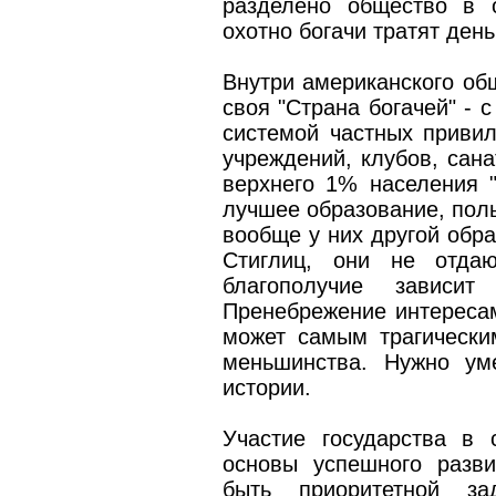
разделено общество в 
охотно богачи тратят ден
Внутри американского общ
своя "Страна богачей" - 
системой частных приви
учреждений, клубов, сана
верхнего 1% населения 
лучшее образование, поль
вообще у них другой обра
Стиглиц, они не отда
благополучие зависи
Пренебрежение интересам
может самым трагически
меньшинства. Нужно ум
истории.
Участие государства в 
основы успешного разв
быть приоритетной зад