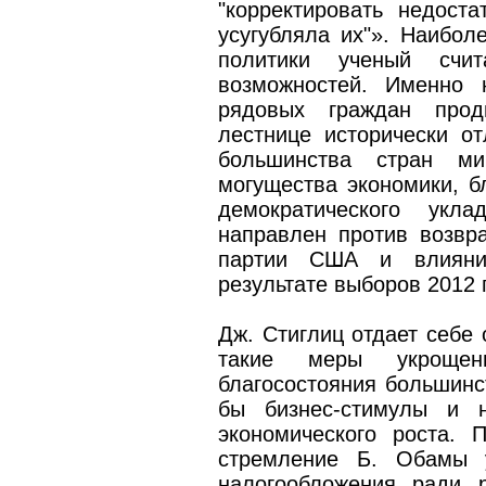
"корректировать недоста
усугубляла их"». Наибол
политики ученый счи
возможностей. Именно 
рядовых граждан прод
лестнице исторически о
большинства стран м
могущества экономики, б
демократического укл
направлен против возвр
партии США и влияния
результате выборов 2012 г
Дж. Стиглиц отдает себе 
такие меры укрощен
благосостояния большинс
бы бизнес-стимулы и 
экономического роста.
стремление Б. Обамы у
налогообложения ради 