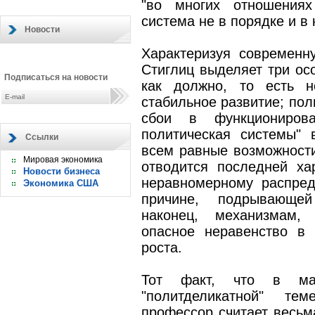
"во многих отношениях
система не в порядке и в
Новости
Характеризуя современ
Стиглиц выделяет три осо
Подписаться на новости
как должно, то есть н
стабильное развитие; пол
сбои в функционирова
политическая системы" 
Ссылки
всем равные возможност
Мировая экономика
отводится последней ха
Новости бизнеса
неравномерному распред
Экономика США
причине, подрывающей
наконец, механизмам, 
опасное неравенство в 
роста.
Тот факт, что в мак
"политделикатной" те
профессор считает весьм