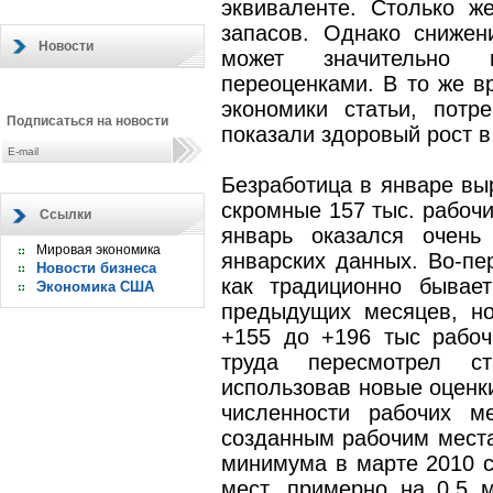
эквиваленте. Столько ж
запасов. Однако снижен
Новости
может значительно 
переоценками. В то же 
экономики статьи, потр
Подписаться на новости
показали здоровый рост в
Безработица в январе выр
скромные 157 тыс. рабочи
Ссылки
январь оказался очень
Мировая экономика
январских данных. Во-пе
Новости бизнеса
как традиционно бывае
Экономика США
предыдущих месяцев, но
+155 до +196 тыс рабоч
труда пересмотрел ст
использовав новые оценк
численности рабочих м
созданным рабочим места
минимума в марте 2010 с
мест, примерно на 0,5