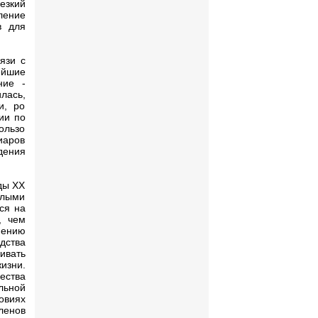
езкий
ление
в для
язи с
ейшие
ние -
лась,
и, ро
ии по
ользо
иаров
дения
ды ХХ
шлыми
ся на
, чем
нению
дства
ивать
изни.
ества
льной
овиях
ленов