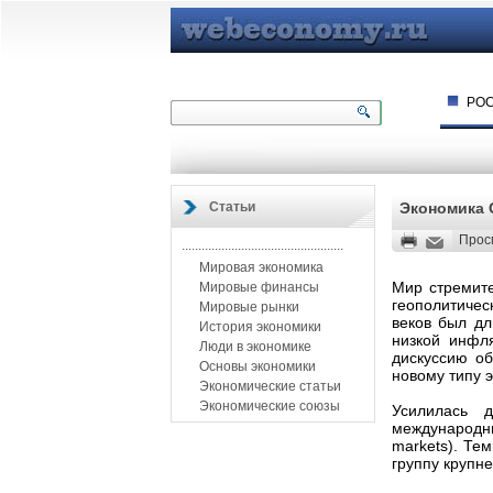
РО
Статьи
Экономика 
Прос
.................................................
Мировая экономика
Мир стремите
Мировые финансы
геополитичес
Мировые рынки
веков был дл
История экономики
низкой инфля
Люди в экономике
дискуссию об
Основы экономики
новому типу э
Экономические статьи
Экономические союзы
Усилилась 
международн
markets). Те
группу крупн