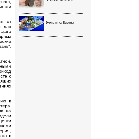
нает,
мости
......................................................................
ит от
Экономика Европы
ы для
ского
арных
......................................................................
йские
ань".
тной,
вными
риход
сте с
оящих
ениях
тию в
тера.
ва на
дели
ценки
нками
ерия,
ого в