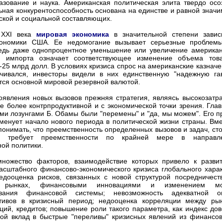
азование и наука. Американская политическая элита твердо осоз
ьная конкурентоспособность основана на единстве и равной значи
ской и социальной составляющих.
 XXI века
мировая экономика
в значительной степени завис
кономики США. Ее недомогание вызывает серьезные проблем
едь даже однопроцентное уменьшение или увеличение американ
и импорта означает соответствующее изменение объема тов
-25 млрд долл. В условиях кризиса спрос на американские казначе
чивался, инвесторы видели в них единственную "надежную гав
тся основной мировой резервной валютой.
оявления новых вызовов прежняя стратегия, являясь высокозатра
се более контрпродуктивной и с экономической точки зрения. Гла
и лозунгами Б. Обамы были "перемены" и "да, мы можем". Его п
аменует начало нового периода в политической жизни страны. Вме
 понимать, что преемственность определенных вызовов и задач, ст
 требует преемственности по крайней мере в направл
ной политики.
множество факторов, взаимодействие которых привело к разви
масштабного финансово-экономического кризиса глобального харак
дооценка рисков, связанных с новой структурой посредничест
х рынках, финансовыми инновациями и изменением мо
ования финансовой системы; невозможность адекватной о
тивов в кризисный период; недооценка корреляции между ры
аций, кредитов; повышение роли такого параметра, как индекс дов
вой вклад в быстрые "переливы" кризисных явлений из финансов