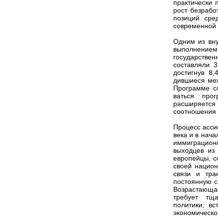
практически 
рост безрабо
позиций сре
современной 
Одним из вну
выполнением 
государстве
составляли 
достигнув 8
дившиеся меж
Программе со
ваться про
расширяетс
соотношения
Процесс асси
века и в нач
иммиграционн
выходцев из
европейцы, с
своей национ
связи и тра
постоянную с
Возрастающа
требует тща
политики; в
экономическ