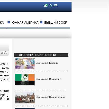
КА
ЮЖНАЯ АМЕРИКА
БЫВШИЙ СССР
A
A
АНАЛИТИЧЕСКАЯ ЛЕНТА
--------
ике и
Экономика Швеции
 двух
ельно
.........................................................................
естве
оде к
Экономика Ирландии
........................................................................
ентах
rging
Экономика Нидерландов
йти в
.........................................................................