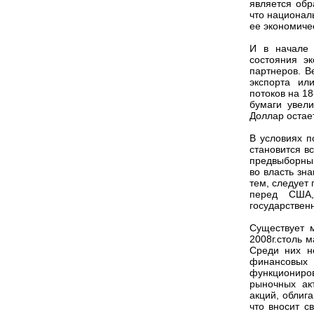
является обр
что национал
ее экономиче
И в начале
состояния э
партнеров. В
экспорта ил
потоков на 18
бумаги увели
Доллар остае
В условиях п
становится в
предвыборным
во власть зн
тем, следует
перед США,
государствен
Существует 
2008г.столь 
Среди них не
финансовы
функционир
рыночных ак
акций, облиг
что вносит с