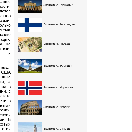
ванию
Экономика Германии
ости,
яются
........................................................................
ктов
зами,
олько
Экономика Финляндии
стема
ложно
........................................................................
мацию
а, не
Экономика Польши
тики.
ую и
........................................................................
Экономика Франции
века.
а США
енные
........................................................................
ки, а
ний в
Экономика Норвегии
ни, с
ексте
........................................................................
иги в
нными
Экономика Италии
ских,
своих
ии. В
........................................................................
совых
 с их
Экономика
Англии