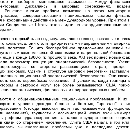
ктор и наоборот; меняющаяся взаимосвязь между финансо
екторами; дисбалансы в мировых сбережениях, воздей
и. Решение многих проблем возможно на путях мониторин
рисками, совершенствования национальных систем финанс
я и координации действий на меж дународном уровне. При этом в
ами Соединенные Штаты готовы идти на скоординированные ме
ерами.
 века на первый план выдвинулись также вызовы, связанные с разв
ого комплекса; они стали приоритетными направлениями америка
ной политики. То, что бесперебойное предложение дешевой эн
еугольным камнем сильной экономики и национальной безопасно
 еще в конце 1980-х гг. прошлого века. XXI век принес новые фак
али пересмотр концепции энергетической безопасности. Увели
нергоресурсы со стороны развивающихся стран, прежде 
их экономик. Сдвиги в структуре мировой энергетики заставил
нцепцию национальной энергетической безопасности. Они включ
ость своих европейских союзников. В условиях, когда границы 
ктором и сектором услуг все более размываются, США прихо
шение энергетических, финансовых и природоохранных проблем.
аются с общенациональными социальными проблемами. К их 
разрыв в уровнях доходов бедных и богатых, "провалы" в си
бразования (отсюда высокая доля так называемой функциона
ти населения), трудности с ассимиляцией новых волн иммигра
ть реформ здравоохранения, а также государственного социал
в связи со старением населения. Элита США начала в той или
знавать вышеназванные проблемы уже в последние десяти