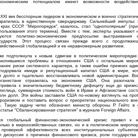
кономическим потенциалом имеют возможности воздейств
XXI век бесспорным лидером в экономическом и военно стратегич
вратились в единственную сверхдержаву. Сильнейший импульс 
крах СССР. "Миропорядок", казалось, стал "однополярным" (при
пользования этого термина). Вместе с тем, эксперты указывают н
ются политико-экономические предпосылки выстраивания 
сударств. Этот процесс связан прежде всего с продолжаю
зяйственной глобализацией и ее неравномерным развитием.
ке подтолкнула к новым сдвигам в политическом миропорядке
акопившиеся проблемы в отношениях США с остальным миро
анее риски системного характера, а также ошибки прежних адм
подорвала имидж и репутационный капитал США в мире, ко
 долго и тщательно восстанавливать новой администрации. Во
ганистане отразилась на экономике США. Она разогнала 
 привела к значительному бюджетному дефициту еще до кризис
тиглица, суммарная стоимость войн в Ираке и Афганистане сост
лн долл. Эти войны заставили США по-новому взглянуть на про
роризмом и поставить вопрос о приоритетах национального вое
а. Такую задачу четко обозначил министр обороны Р. Гейтс в 
татье "Сбалансированная стратегия" в журнале Foreign Affairs.
ся глобальный финансово-экономический кризис привел к 
олько в мирохозяйственных связях, но и в политическом миропор
 проверкой эффективности всех институциональных субъекто
л дискуссии о причинах финансового кризиса, роли государства и