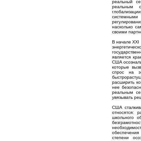
реальный се
реальным с
глобализаци
системными 
регулировани
насколько с
своими партн
В начале XXI
энергетическ
государствен
является кра
США осознали
которые вызв
спрос на э
быстрорастущ
расширить ко
нее безопасн
реальным се
увязывать ре
США сталкив
относятся: 
школьного о
безграмотнос
необходимос
обеспечения 
степени осо