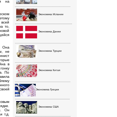
ия на
.......................................................................
еском
Экономика Испании
этому
 всей
.........................................................................
а то,
новой
Экономика Дании
щейся
.......................................................................
. Она
м, не
Экономика Турции
инист
торые
.......................................................................
йна в
гонку
Экономика Китая
а. По
авила
блему
.......................................................................
нного
своей
Экономика Греции
......................................................................
новым
ядке.
Экономика США
в. Он
 т.д.
.......................................................................