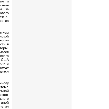
вым и
ствие
га за
ового
ажно,
ры со
итием
нской
ергии
сти в
торы,
чился
всего
и США
или в
между
дится
числу
стеме
льной
нтов,
ьного
 иной
летия