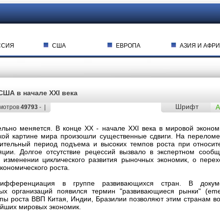
ССИЯ
США
ЕВРОПА
АЗИЯ И АФРИ
США в начале XXI века
Шрифт
A
мотров
49793
- |
льно меняется. В конце XX - начале XXI века в мировой эконом
кой картине мира произошли существенные сдвиги. На переломе
ительный период подъема и высоких темпов роста при относит
ции. Долгое отсутствие рецессий вызвало в экспертном сообщ
 изменении циклического развития рыночных экономик, о перех
кономического роста.
дифференциация в группе развивающихся стран. В докум
ых организаций появился термин "развивающиеся рынки" (eme
мпы роста ВВП Китая, Индии, Бразилии позволяют этим странам во
ейших мировых экономик.