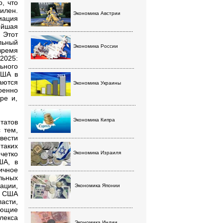
, что
илен.
Экономика Австрии
ация
ейшая
......................................................................
 Этот
льный
Экономика России
время
2025:
ьного
.......................................................................
США в
аются
Экономика Украины
оенно
ре и,
........................................................................
Экономика Кипра
татов
 тем,
вести
.......................................................................
таких
четко
Экономика Израиля
ША, в
ичное
.......................................................................
льных
ации,
Экономика Японии
а США
асти,
......................................................................
ющие
лекса
Экономика Индии