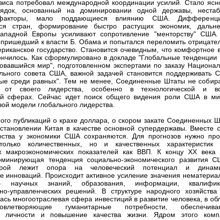
зиса потребовал международной координации усилий. Стало ясно
ядок, основанный на доминировании одной державы, нестаб
факторы, мало поддающиеся влиянию США. Дифференци
ся стран, формирование быстро растущих экономик, дальн
Западной Европы усиливают сопротивление "менторству" США.
 пришедший к власти Б. Обама и попытался переломить отрицате
ериканское государство. Становится очевидным, что комфортное 
нчилось. Как сформулировано в докладе "Глобальные тенденции 
вавшийся мир", подготовленном экспертами по заказу Национал
льного совета США, важной задачей становится поддерживать 
вые среди равных". Тем не менее, Соединенные Штаты не собир
я от своего лидерства, особенно в технологической и в
кой сферах. Сейчас идет поиск общего видения роли США в ми
вой модели глобального лидерства.
ого публикаций о крахе доллара, о скором закате Соединенных Ш
становлении Китая в качестве основной супердержавы. Вместе с
рства у экономики США сохраняются. Для прогнозов нужно про
олько количественных, но и качественных характеристик 
х макроэкономических показателей как ВВП. К концу XX века 
оминирующая тенденция социально-экономического развития С
орой лежит опора на человеческий потенциал и динам
е инноваций. Происходит активное усиление значения нематериа
- научных знаний, образования, информации, квалифик
нно-управленческих решений. В структуре народного хозяйств
сь многоотраслевая сфера инвестиций в развитие человека, в обл
влетворяющие гуманитарные потребности, обеспечива
е личности и повышение качества жизни. Ядром этого комп