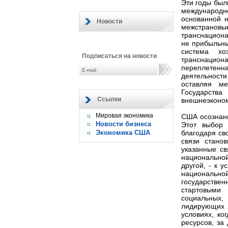
Эти годы был
международ
основанной н
Новости
межстранов
транснациона
не прибыльны
система хо
Подписаться на новости
транснациона
переплетен
деятельности
оставляя ме
Государст
Ссылки
внешнеэконом
Мировая экономика
США осознанн
Новости бизнеса
Этот выбор 
Экономика США
благодаря св
связи стано
указанные св
национальной 
другой, - к 
национальной
государстве
стартовыми 
социальных, 
лидирующих 
условиях, ко
ресурсов, за