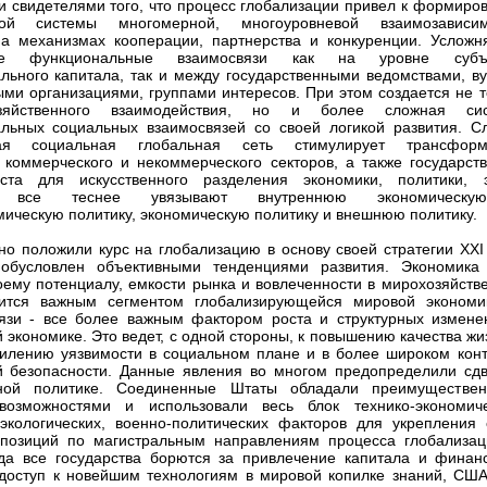
и свидетелями того, что процесс глобализации привел к формиро
ной системы многомерной, многоуровневой взаимозависим
а механизмах кооперации, партнерства и конкуренции. Усложн
ые функциональные взаимосвязи как на уровне субъе
льного капитала, так и между государственными ведомствами, ву
ми организациями, группами интересов. При этом создается не т
зяйственного взаимодействия, но и более сложная си
льных социальных взаимосвязей со своей логикой развития. С
ная социальная глобальная сеть стимулирует трансфор
 коммерческого и некоммерческого секторов, а также государств
ста для искусственного разделения экономики, политики, э
ва все теснее увязывают внутреннюю экономическ
ическую политику, экономическую политику и внешнюю политику.
о положили курс на глобализацию в основу своей стратегии XXI 
обусловлен объективными тенденциями развития. Экономик
оему потенциалу, емкости рынка и вовлеченности в мирохозяйств
вится важным сегментом глобализирующейся мировой экономи
язи - все более важным фактором роста и структурных измене
экономике. Это ведет, с одной стороны, к повышению качества жиз
усилению уязвимости в социальном плане и в более широком конт
 безопасности. Данные явления во многом предопределили сдв
нной политике. Соединенные Штаты обладали преимуществе
возможностями и использовали весь блок технико-экономиче
экологических, военно-политических факторов для укрепления 
позиций по магистральным направлениям процесса глобализац
гда все государства борются за привлечение капитала и финан
 доступ к новейшим технологиям в мировой копилке знаний, США