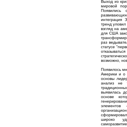
Выход из кри
мировой пор
Появились 
развивающих
интеграция 
тренд уловил
взгляд на ам
для США зако
трансформиро
раз ведывате
статусе "пер
отказыватьс
стратегичес
возможно, но
Появилось мн
Америки и о 
основы лиде
анализ не т
традиционны
выявилась д
основе кот
генерировани
элементов 
организацио
сформировала
широко удо
саморазвити