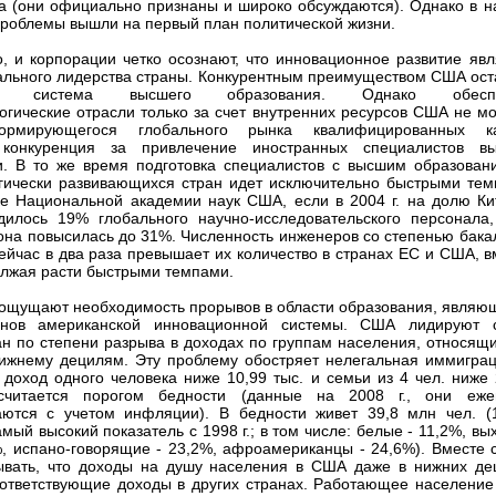
а (они официально признаны и широко обсуждаются). Однако в н
 проблемы вышли на первый план политической жизни.
о, и корпорации четко осознают, что инновационное развитие явл
ального лидерства страны. Конкурентным преимуществом США ост
ая система высшего образования. Однако обеспе
огические отрасли только за счет внутренних ресурсов США не мог
ормирующегося глобального рынка квалифицированных к
 конкуренция за привлечение иностранных специалистов в
. В то же время подготовка специалистов с высшим образован
гически развивающихся стран идет исключительно быстрыми тем
ке Национальной академии наук США, если в 2004 г. на долю Ки
илось 19% глобального научно-исследовательского персонала,
. она повысилась до 31%. Численность инженеров со степенью бака
сейчас в два раза превышает их количество в странах ЕС и США, в
олжая расти быстрыми темпами.
ощущают необходимость прорывов в области образования, являю
нов американской инновационной системы. США лидируют 
ан по степени разрыва в доходах по группам населения, относящи
ижнему децилям. Эту проблему обостряет нелегальная иммиграц
доход одного человека ниже 10,99 тыс. и семьи из 4 чел. ниже 
считается порогом бедности (данные на 2008 г., они еже
аются с учетом инфляции). В бедности живет 39,8 млн чел. (
мый высокий показатель с 1998 г.; в том числе: белые - 11,2%, в
%, испано-говорящие - 23,2%, афроамериканцы - 24,6%). Вместе с
ывать, что доходы на душу населения в США даже в нижних де
ответствующие доходы в других странах. Работающее населени