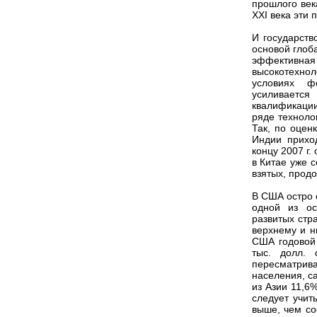
прошлого век
XXI века эти
И государств
основой глоб
эффективн
высокотехнол
условиях ф
усиливается
квалификации
ряде техноло
Так, по оцен
Индии приход
концу 2007 г
в Китае уже 
взятых, прод
В США остро 
одной из ос
развитых стр
верхнему и н
США годовой 
тыс. долл. 
пересматрив
населения, са
из Азии 11,6
следует учит
выше, чем со