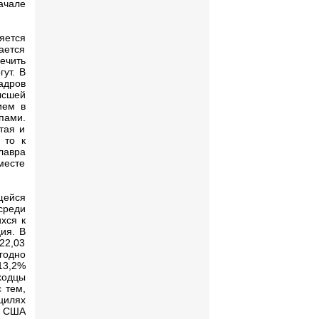
ачале
яется
ается
чить
ут. В
адров
ысшей
ием в
пами.
тая и
 то к
лавра
месте
щейся
среди
хся к
ия. В
22,03
годно
13,2%
ыходцы
 тем,
цилях
е США