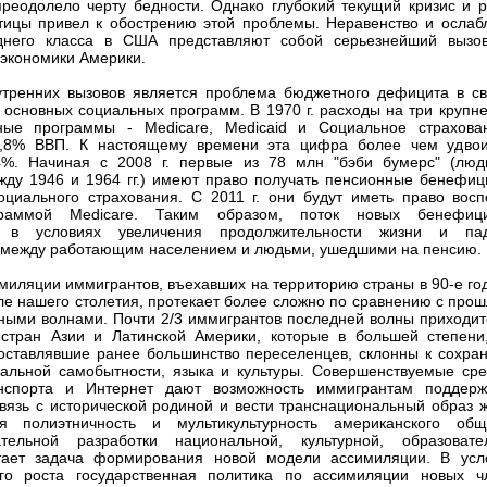
преодолело черту бедности. Однако глубокий текущий кризис и р
тицы привел к обострению этой проблемы. Неравенство и ослаб
днего класса в США представляют собой серьезнейший вызо
экономики Америки.
тренних вызовов является проблема бюджетного дефицита в св
основных социальных программ. В 1970 г. расходы на три крупн
нные программы - Medicare, Medicaid и Социальное страхова
3,8% ВВП. К настоящему времени эта цифра более чем удвои
,4%. Начиная с 2008 г. первые из 78 млн "бэби бумерс" (люд
ду 1946 и 1964 гг.) имеют право получать пенсионные бенефиц
циального страхования. С 2011 г. они будут иметь право восп
граммой Medicare. Таким образом, поток новых бенефиц
я в условиях увеличения продолжительности жизни и па
 между работающим населением и людьми, ушедшими на пенсию.
миляции иммигрантов, въехавших на территорию страны в 90-е го
але нашего столетия, протекает более сложно по сравнению с про
ыми волнами. Почти 2/3 иммигрантов последней волны приходит
 стран Азии и Латинской Америки, которые в большей степени
оставлявшие ранее большинство переселенцев, склонны к сохра
альной самобытности, языка и культуры. Совершенствуемые сре
нспорта и Интернет дают возможность иммигрантам поддерж
вязь с исторической родиной и вести транснациональный образ ж
я полиэтничность и мультикультурность американского общ
тельной разработки национальной, культурной, образовате
стает задача формирования новой модели ассимиляции. В усл
ого роста государственная политика по ассимиляции новых ч