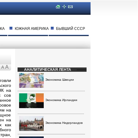
КА
ЮЖНАЯ АМЕРИКА
БЫВШИЙ СССР
A
A
АНАЛИТИЧЕСКАЯ ЛЕНТА
--------
говли
Экономика Швеции
ского
НК на
.........................................................................
с сов
анное
Экономика Ирландии
ровое
ям на
........................................................................
ощное
ен на
Экономика Нидерландов
х как
бного
.........................................................................
тран,