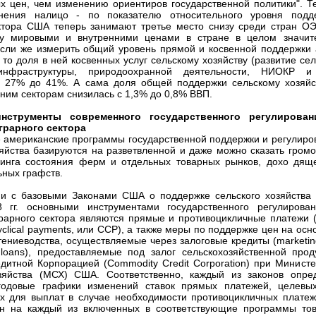
х цен, чем изменению ориентиров государственной политики". Т
нения налицо - по показателю относительного уровня подд
ктора США теперь занимают третье место снизу среди стран ОЭ
у мировыми и внутренними ценами в стране в целом значит
Если же измерить общий уровень прямой и косвенной поддержки 
 то доля в ней косвенных услуг сельскому хозяйству (развитие се
инфраструктуры, природоохранной деятельности, НИОКР и 
с 27% до 41%. А сама доля общей поддержки сельскому хозяйс
 ним секторам снизилась с 1,3% до 0,8% ВВП.
нструменты современного государственного
регулирова
грарного сектора
американские программы государственной поддержки и регулиро
зяйства базируются на разветвленной и даже можно сказать громо
ринга состояния ферм и отдельных товарных рынков, дохо дящ
ьных графств.
ии с базовыми Законами США о поддержке сельского хозяйства 
 гг. основными инструментами государственного регулирова
рарного сектора являются прямые и противоцикличные платежи (d
yclical payments, или CCP), а также меры по поддержке цен на ос
тениеводства, осуществляемые через залоговые кредиты (marketin
 loans), предоставляемые под залог сельскохозяйственной прод
дитной Корпорацией (Commodity Credit Corporation) при Министе
озяйства (МСХ) США. Соответственно, каждый из законов опре
годовые графики изменений ставок прямых платежей, целевы
х для выплат в случае необходимости противоцикличных платеж
ен на каждый из включенных в соответствующие программы тов