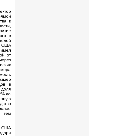
ектор
рямой
ва, к
ости,
витие
ого в
телей
в США
С имел
ой от
через
еских
рмера
мость
азмер
дов в
 доля
2% до
онную
дство
более
с тем
в США
одаря