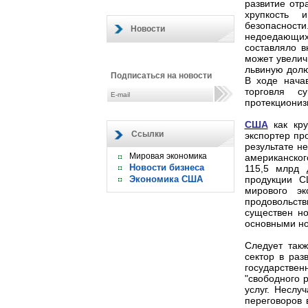
развитие отр
хрупкость 
безопасност
Новости
недоедающих
составляло в
может увелич
львиную долю
Подписаться на новости
В ходе нача
торговля с
протекциониз
США
как кру
Ссылки
экспортер пр
результате н
Мировая экономика
американског
Новости бизнеса
115,5 млрд 
Экономика США
продукции С
мирового эк
продовольст
существен н
основными но
Следует такж
сектор в раз
государствен
"свободного 
услуг. Неслу
переговоров 