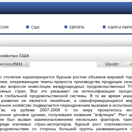
ССИЯ
США
ЕВРОПА
АЗИЯ И АФРИ
озяйство США
Шрифт
A
мотров
25611
- |
о столетия характеризуется бурным ростом объемов мировой тор
ием, опережающим темпы прироста производства продукции сель
езко возросли инвестиции международных продовольственных Т
ежных стран. Все это указывает на интенсификацию проце
я глобальной продовольственной системы. В то же время указ
 развития не является линейным, а самоформирующееся ми
енное хозяйство подвергается периодическим вызовам и испытани
 Так, на рубеже 2007-2008 гг. по миру прокатилось м
енное ценовое цунами, получившее название "агфляции". Рост ц
вие был вызван взаимоналожением нескольких факторов, таки
ряде ключевых стран-экспортеров, бурный рост платежеспосо
родовольствие со стороны большой группы развивающихся с