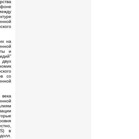
рства
 фоне
между
ктуре
енной
ского
их на
енной
аты и
идий"
 двух
номик
ского
ов со
енной
 века
енной
алиям
зации
торые
ровня
стно,
MS) в
долл.