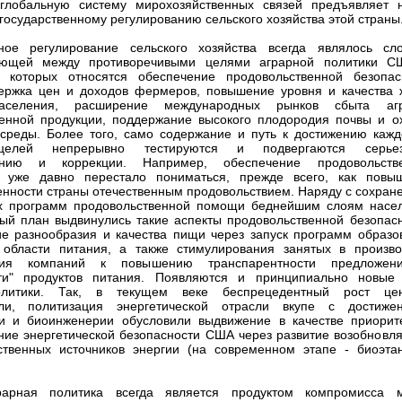
 глобальную систему мирохозяйственных связей предъявляет 
 государственному регулированию сельского хозяйства этой страны
нное регулирование сельского хозяйства всегда являлось сл
ующей между противоречивыми целями аграрной политики С
 которых относятся обеспечение продовольственной безопас
ержка цен и доходов фермеров, повышение уровня и качества 
населения, расширение международных рынков сбыта аг
енной продукции, поддержание высокого плодородия почвы и о
реды. Более того, само содержание и путь к достижению кажд
целей непрерывно тестируются и подвергаются серьез
ению и коррекции. Например, обеспечение продовольств
и уже давно перестало пониматься, прежде всего, как повы
нности страны отечественным продовольствием. Наряду с сохран
х программ продовольственной помощи беднейшим слоям насе
й план выдвинулись такие аспекты продовольственной безопасн
е разнообразия и качества пищи через запуск программ образо
 области питания, а также стимулирования занятых в произво
твия компаний к повышению транспарентности предложе
сти" продуктов питания. Появляются и принципиально новые
олитики. Так, в текущем веке беспрецедентный рост ц
ели, политизация энергетической отрасли вкупе с достиже
ии и биоинженерии обусловили выдвижение в качестве приорит
ие энергетической безопасности США через развитие возобновл
ственных источников энергии (на современном этапе - биоэта
рарная политика всегда является продуктом компромисса 