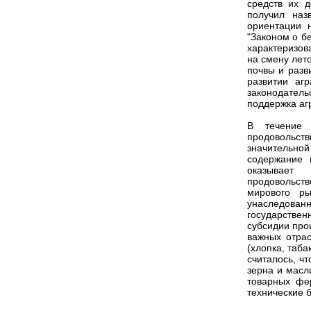
средств их д
получил наз
ориентации 
"Законом о бе
характеризов
на смену лето
почвы и разв
развитии аг
законодател
поддержка аг
В течение 
продовольст
значительно
содержание 
оказывает
продовольст
мирового ры
унаследова
государствен
субсидии про
важных отрас
(хлопка, таба
считалось, ч
зерна и масл
товарных фе
технические 