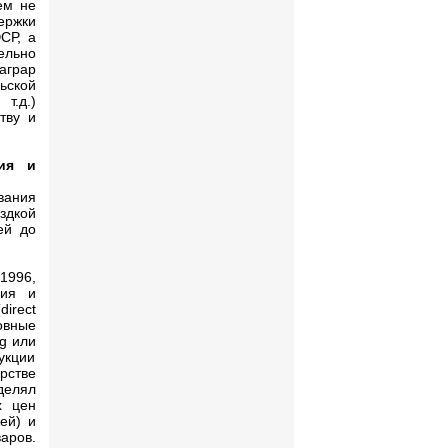
ем не
ержки
СР, а
ельно
аграр
льской
т.д.)
тву и
ния и
вания
здкой
ей до
1996,
ния и
irect
новные
g или
укции
рстве
делял
х цен
ей) и
аров.