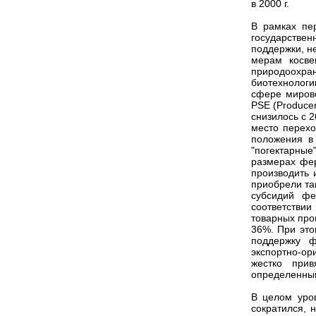
в 2000 г.
В рамках пер
государстве
поддержки, н
мерам косве
природоохра
биотехнологи
сфере мирово
PSE (Producer
снизилось с 2
место перехо
положения в
"погектарны
размерах фе
производить 
приобрели та
субсидий фе
соответствии
товарных про
36%. При это
поддержку ф
экспортно-ор
жестко при
определенный
В целом уро
сократился, 