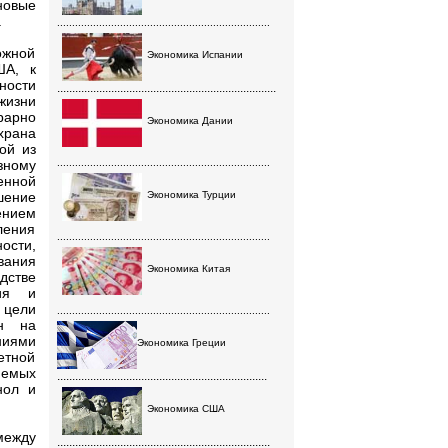
новые
.
.......................................................................
ожной
Экономика Испании
ША, к
ности
.........................................................................
жизни
рарно
Экономика Дании
храна
ой из
ному
.......................................................................
енной
шение
Экономика Турции
ением
ления
.......................................................................
ости,
вания
Экономика Китая
дстве
ния и
 цели
.......................................................................
ен на
ниями
Экономика Греции
етной
яемых
......................................................................
нол и
Экономика США
между
.......................................................................