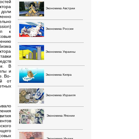
остей
ктора
Экономика Австрии
 доли
менно
......................................................................
ельно
sion)
Экономика России
уп к
совые
шению
.......................................................................
бизма
ктора
Экономика Украины
тавки
едств
........................................................................
ем. В
илы и
Экономика Кипра
. Во-
ый от
етных
.......................................................................
Экономика Израиля
ывало
.......................................................................
ления
вития
Экономика Японии
ентов
ского
......................................................................
ющего
совых
Экономика Индии