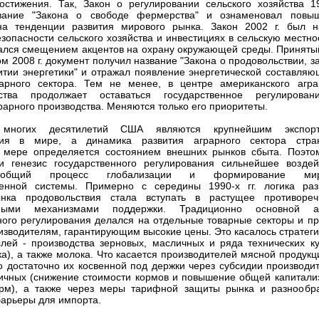
остижения. Так, Закон о регулировании сельского хозяйства 19
вание "Закона о свободе фермерства" и ознаменовал повы
на тенденции развития мирового рынка. Закон 2002 г. был н
зопасности сельского хозяйства и инвестициях в сельскую местнос
ался смещением акцентов на охрану окружающей среды. Приняты
м 2008 г. документ получил название "Закона о продовольствии, з
итии энергетики" и отражал появление энергетической составляю
рарного сектора. Тем не менее, в центре американского агра
ьства продолжает оставаться государственное регулирова
рарного производства. Меняются только его приоритеты.
многих десятилетий США являются крупнейшим экспорт
вия в мире, а динамика развития аграрного сектора стр
й мере определяется состоянием внешних рынков сбыта. Поэто
и генезис государственного регулирования сильнейшее воздей
 общий процесс глобализации и формирование мир
венной системы. Примерно с середины 1990-х гг. логика раз
нка продовольствия стала вступать в растущее противоре
нными механизмами поддержки. Традиционно основной а
ного регулирования делался на отдельные товарные секторы и п
изводителям, гарантирующим высокие цены. Это касалось стратеги
лей - производства зерновых, масличных и ряда технических ку
ка), а также молока. Что касается производителей мясной продукц
то достаточно их косвенной под держки через субсидии производи
ичных (снижение стоимости кормов и повышение общей капитали
рм), а также через меры тарифной защиты рынка и разнообр
барьеры для импорта.