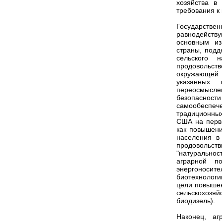
хозяйства в
требования к
Государстве
равнодейств
основным из
страны, подд
сельского 
продовольств
окружающей с
указанных 
переосмысл
безопасност
самообеспече
традиционны
США на первы
как повышени
населения в
продовольс
"натурально
аграрной п
энергоносит
биотехнолог
цели повышен
сельскохозяй
биодизель).
Наконец, аг