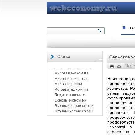
РО
Статьи
Сельское х
Прос
.................................................
Мировая экономика
Начало новог
Мировые финансы
продовольств
Мировые рынки
хозяйства. Р
История экономики
рынки заруб
Люди в экономике
формировани
Основы экономики
направление
Экономические статьи
продовольств
Экономические союзы
прочность.
продовольств
продовольст
неурожай в 
спроса на п