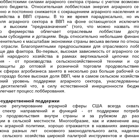
оббистскими силами аграрного сектора страны с учетом возможн
ного бюджета. Относительная лоббистская энергия аграрного се
но и постоянно снижается с сокращением аграрного населения и
озяйства в ВВП страны. В то же время парадоксально, но и
оля аграрного сектора в ВВП на фоне остающегося исключит
 и высоким "предназначения" (того, что можно назвать mis
ого фермерства облегчает отраслевым лоббистам дост
ным субсидиям и дотациям. Ведь относительно небольшие финан
енительно к масштабам экономики страны весьма велики по отно
 отрасли. Благоприятными предпосылками для отраслевого лоб
ще два фактора. Во-первых, высокая зависимость от аграрного се
ей народного хозяйства в рамках вертикальной цепочки пос
вия - от производства сельскохозяйственной техники и ср
 защиты до оптовой и розничной торговли продовольстви
 сферах агробизнеса занято в несколько раз больше рабочей с
 гораздо более высокая доля ВВП, чем в самом сельском хозяйстве
окий уровень поддержки аграрного сектора, унаследованн
десятилетий что, в силу естественной инерционности бюдж
блегчает процесс лоббирования.
сударственной поддержки
енное регулирование аграрной сферы США всегда охват
 спектр направлений и функций - от поддержки потреб
ого продовольствия внутри страны и за рубежом до раз
ии в сельской местности. Многообразие, как и изменение акц
ч аграрной политики, хорошо отражается в названиях американ
акона разных лет основного законодательного акта, наделя
 сельского хозяйства широкой палитрой инструментов и финан