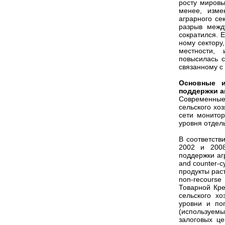
росту мировы
менее, изме
аграрного се
разрыв межд
сократился. 
ному сектору,
местности, 
повысилась 
связанному с
Основные и
поддержки а
Современные 
сельского хо
сети монито
уровня отдел
В соответств
2002 и 2008
поддержки аг
and counter-c
продукты рас
non-recourse
Товарной Кре
сельского х
уровни и по
(используемы
залоговых ц