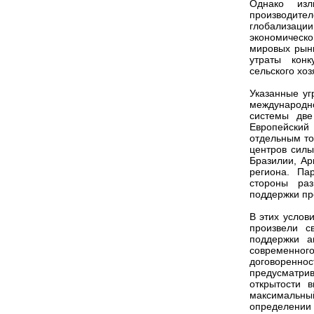
Однако изл
производит
глобализаци
экономическ
мировых рынк
утраты конк
сельского хоз
Указанные уг
международн
системы дв
Европейский
отдельным то
центров силы
Бразилии, Ар
региона. Па
стороны раз
поддержки пр
В этих услов
произвели с
поддержки а
современного
договореннос
предусматри
открытости 
максимальны
определении В