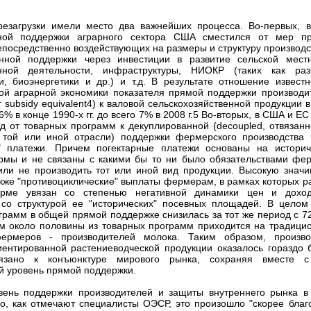
езагрузки имели место два важнейших процесса. Во-первых, в
нной поддержки аграрного сектора США сместился от мер п
епосредственно воздействующих на размеры и структуру производст
нной поддержки через инвестиции в развитие сельской местн
нной деятельности, инфраструктуры, НИОКР (таких как раз
и, биоэнергетики и др.) и т.д. В результате отношение известн
й аграрной экономики показателя прямой поддержки производи
 subsidy equivalent4) к валовой сельскохозяйственной продукции 
6% в конце 1990-х гг. до всего 7% в 2008 г.5 Во-вторых, в США и Е
д от товарных программ к декуплированной (decoupled, отвязанн
 той или иной отрасли) поддержки фермерского производства 
е" платежи. Причем погектарные платежи основаны на историч
рмы и не связаны с какими бы то ни было обязательствами фе
или не производить тот или иной вид продукции. Высокую значи
кже "противоциклические" выплаты фермерам, в рамках которых р
рме увязан со степенью негативной динамики цен и дохо
 со структурой ее "исторических" посевных площадей. В целом
грамм в общей прямой поддержке снизилась за тот же период с 7
м около половины из товарных программ приходится на традици
ермеров - производителей молока. Таким образом, произво
иентированной растениеводческой продукции оказалось гораздо 
вязано к конъюнктуре мирового рынка, сохраняя вместе 
 уровень прямой поддержки.
вень поддержки производителей и защиты внутреннего рынка 
но, как отмечают специалисты ОЭСР, это произошло "скорее благ