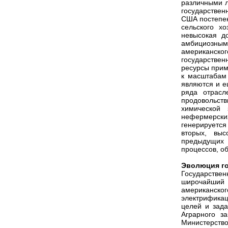
различными л
государствен
США постепен
сельского х
невысокая д
амбициозным
американск
государствен
ресурсы прим
к масштабам
являются и е
ряда отрасл
продовольст
химической
нефермерских
генерируется
вторых, выс
предыдущих 
процессов, о
Эволюция го
Государств
широчайший
американск
электрификац
целей и зада
Аграрного з
Министерство