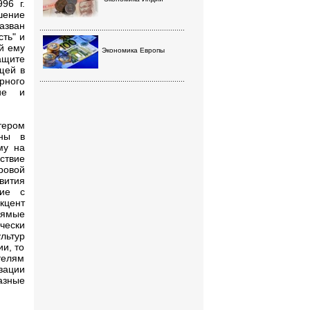
96 г.
шение
азван
......................................................................
ть" и
й ему
Экономика Европы
ащите
щей в
рного
......................................................................
ние и
ером
аны в
му на
ствие
овой
вития
чие с
кцент
рямые
чески
льтур
ии, то
телям
зации
азные