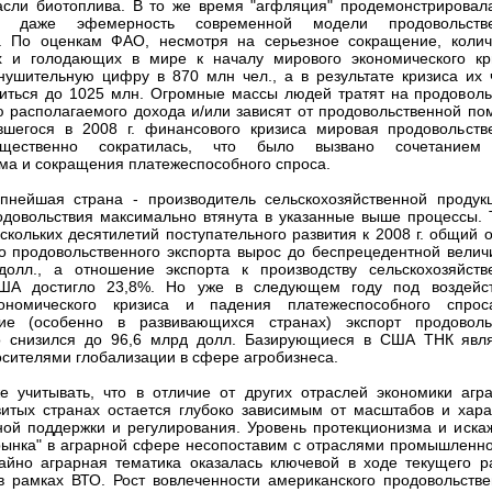
асли биотоплива. В то же время "агфляция" продемонстрировал
и даже эфемерность современной модели продовольств
и. По оценкам ФАО, несмотря на серьезное сокращение, колич
 и голодающих в мире к началу мирового экономического кр
нушительную цифру в 870 млн чел., а в результате кризиса их 
иться до 1025 млн. Огромные массы людей тратят на продоволь
 располагаемого дохода и/или зависят от продовольственной по
вшегося в 2008 г. финансового кризиса мировая продовольств
ущественно сократилась, что было вызвано сочетание
ма и сокращения платежеспособного спроса.
пнейшая страна - производитель сельскохозяйственной продук
одовольствия максимально втянута в указанные выше процессы. Т
ескольких десятилетий поступательного развития к 2008 г. общий 
о продовольственного экспорта вырос до беспрецедентной велич
долл., а отношение экспорта к производству сельскохозяйств
ША достигло 23,8%. Но уже в следующем году под воздейс
ономического кризиса и падения платежеспособного спро
вие (особенно в развивающихся странах) экспорт продоволь
о снизился до 96,6 млрд долл. Базирующиеся в США ТНК явл
сителями глобализации в сфере агробизнеса.
е учитывать, что в отличие от других отраслей экономики агр
витых странах остается глубоко зависимым от масштабов и хара
ной поддержки и регулирования. Уровень протекционизма и иска
рынка" в аграрной сфере несопоставим с отраслями промышленно
чайно аграрная тематика оказалась ключевой в ходе текущего р
в рамках ВТО. Рост вовлеченности американского продовольстве