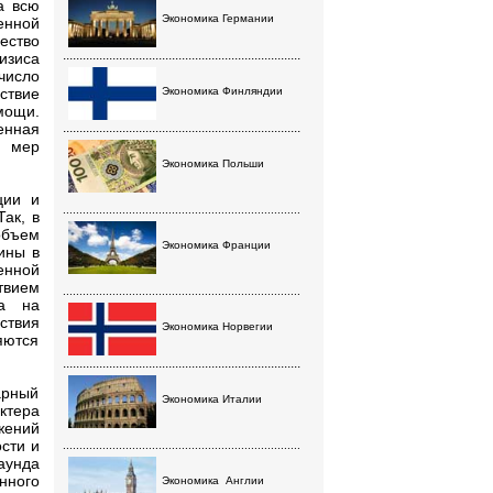
а всю
Экономика Германии
енной
ество
........................................................................
изиса
число
ствие
Экономика Финляндии
мощи.
енная
........................................................................
м мер
Экономика Польши
ции и
........................................................................
ак, в
объем
Экономика Франции
ины в
енной
твием
........................................................................
са на
ствия
Экономика Норвегии
яются
........................................................................
арный
Экономика Италии
ктера
жений
сти и
........................................................................
аунда
нного
Экономика
Англии