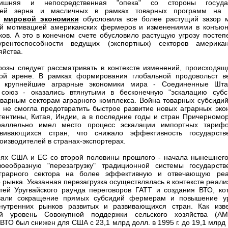
ишняя и непосредственная "опека" со стороны госуда
елей зерна и масличных в рамках товарных программ на
и
мировой экономики
обусловила все более растущий зазор 
ой мотивацией американских фермеров и изменениями в конъюн
ов. А это в конечном счете обусловило растущую угрозу постеп
урентоспособности ведущих (экспортных) секторов американ
яйства.
розы следует рассматривать в контексте изменений, происходящ
ой арене. В рамках формирования глобальной продовольст в
е крупнейшие аграрные экономики мира - Соединенные Шт
 союз - оказались втянутыми в бесконечную "эскалацию субс
варным секторам аграрного комплекса. Война товарных субсидий
 не смогла предотвратить быстрое развитие новых аграрных эко
гентины, Китая, Индии, а в последние годы и стран Причерномор
раллельно имел место процесс эскалации импортных тариф
вивающихся стран, что снижало эффективность государств
оизводителей в странах-экспортерах.
иях США и ЕС со второй половины прошлого - начала нынешнего
воеобразную "перезагрузку" традиционной системы государств
грарного сектора на более эффективную и отвечающую ре
 рынка. Указанная перезагрузка осуществлялась в контексте реали
тей Уругвайского раунда переговоров ГАТТ и создания ВТО, ко
вали сокращение прямых субсидий фермерам и повышение у
внутренних рынков развитых и развивающихся стран. Как изве
й уровень Совокупной поддержки сельского хозяйства (A
ТО был снижен для США с 23,1 млрд долл. в 1995 г. до 19,1 млрд 