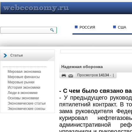
РОССИЯ
США
Статьи
.................................................
Надежная оборонка
Мировая экономика
Просмотров
14134
- |
Мировые финансы
Мировые рынки
История экономики
- С чем было связано в
Люди в экономике
- У предыдущего руковод
Основы экономики
пятилетний контракт. В т
Экономические статьи
Экономические союзы
зама руководителя Федер
курировал нефтегазо
административной ре
упразднили и руководств