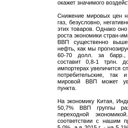
окажет значимого воздейс
Снижение мировых цен на
газ, безусловно, негатив
этих товаров. Однако оно
роста экономики стран-им
ВВП существенно выше
нефть, как мы прогнозиру
60-70 долл. за барр.,
составит 0,8-1 трлн. 
импортерах увеличится сп
потребительские, так 
мировой ВВП может уве
пункта.
На экономику Китая, Инд
50,7% ВВП группы ра
переходной экономико
соответствии с нашим пр
5,0%, а в 2015 г. - на 5,